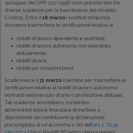
quinques
, del DPR 322/1998 sono previste ben tre
diverse scadenze per la trasmissione del modello
CU2025. Entro il
16 marzo
i sostituti d'imposta
dovranno trasmettere le certificazioni relative ai:
redditi di lavoro dipendente e assimilati;
redditi di lavoro autonomo non esercitato
abitualmente;
redditi diversi;
redditi per locazioni brevi.
Scade invece il
31 marzo
il termine per trasmettere le
certificazioni relative ai redditi di lavoro autonomo
rientranti nell'esercizio di arte o professione abituale.
Tali scadenze dovrebbero consentire
all'Amministrazione finanziaria di mettere a
disposizione dei contribuenti la dichiarazione
precompilata di cui al comma 1-
bis
dell'
art. 1, DLgs
175/2014
(730 o Redditi PF) entro i tempi previsti