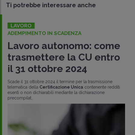
Ti potrebbe interessare anche
LAVORO
IN VISTA DELL’INVIO ENTRO IL 31 OTTOBRE
Certificazione unica
autonomi: le novità dopo
la Riforma del lavoro
sportivo
In scadenza al 31 ottobre l’invio delle
Certificazioni
Uniche per i lavoratori autonomi
. Per il
settore
sportivo
, nel 2024 ne sono previste ben due: una per i
redditi “a..