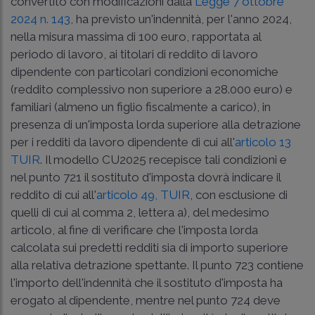
convertito con modificazioni dalla
Legge 7 ottobre
2024 n. 143
, ha previsto un'indennità, per l'anno 2024,
nella misura massima di 100 euro, rapportata al
periodo di lavoro, ai titolari di reddito di lavoro
dipendente con particolari condizioni economiche
(reddito complessivo non superiore a 28.000 euro) e
familiari (almeno un figlio fiscalmente a carico), in
presenza di un'imposta lorda superiore alla detrazione
per i redditi da lavoro dipendente di cui all'
articolo 13
TUIR
. Il modello CU2025 recepisce tali condizioni e
nel punto 721 il sostituto d'imposta dovrà indicare il
reddito di cui all'
articolo 49, TUIR
, con esclusione di
quelli di cui al comma 2, lettera a), del medesimo
articolo, al fine di verificare che l'imposta lorda
calcolata sui predetti redditi sia di importo superiore
alla relativa detrazione spettante. Il punto 723 contiene
l'importo dell'indennità che il sostituto d'imposta ha
erogato al dipendente, mentre nel punto 724 deve