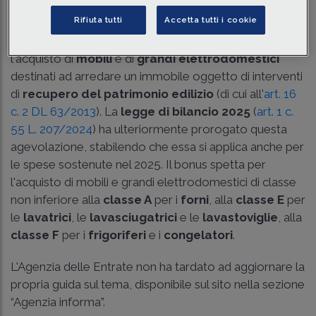
Tempo di lettura
3 min.
Rifiuta tutti
Accetta tutti i cookie
Si può usufruire della
detrazione Irpef del 50%
per
l'acquisto di
mobili
e di
grandi elettrodomestici
destinati ad arredare un immobile oggetto di interventi
di
recupero del patrimonio edilizio
(di cui all'
art. 16
c. 2 DL 63/2013
). La
legge di bilancio 2025
(
art. 1 c.
55 L. 207/2024
) ha ulteriormente prorogato questa
agevolazione, stabilendo che essa si applica anche per
le spese sostenute nel 2025. Il bonus spetta per
l'acquisto di mobili e grandi elettrodomestici di classe
non inferiore alla
classe A
per i
forni
, alla
classe E
per
le
lavatrici
, le
lavasciugatrici
e le
lavastoviglie
, alla
classe F
per i
frigoriferi
e i
congelatori
.
L'Agenzia delle Entrate non ha tardato ad aggiornare la
propria guida sul tema, disponibile sul sito nella sezione
“Agenzia informa”.