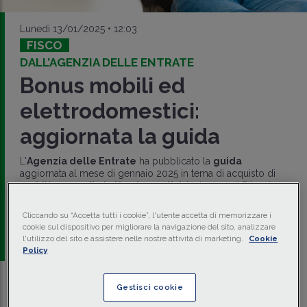
Lunedì 13/01/2025 • 12:03
FISCO
DALL’AGENZIA DELLE ENTRATE
Bonus mobili ed
elettrodomestici:
aggiornata la guida
L'
Agenzia delle Entrate
ha pubblicato la
guida
aggiornata al mese di gennaio 2025 in tema di acquisto di
mobili
e
grandi elettrodomestici
. La Legge di Bilancio
2025 ha confermato anche per quest'anno la detrazione
Irpef del 50%.
Cliccando su “Accetta tutti i cookie”, l'utente accetta di memorizzare i
cookie sul dispositivo per migliorare la navigazione del sito, analizzare
a cura di
redazione Memento
l'utilizzo del sito e assistere nelle nostre attività di marketing.
Cookie
Policy
Gestisci cookie
Traduci con IA
Ascolta la news