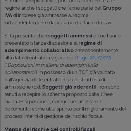
A titolo esemplificativo, possono accedere a tale
regime anche i soggetti che fanno parte del
Gruppo
IVA
di imprese già ammesse al regime
indipendentemente dal volume di affari e di ricavi.
Si fa presente che i
soggetti ammessi
o che hanno
presentato istanza di adesione al
regime di
adempimento collaborativo
antecedentemente
alla data di entrata in vigore del
D.Lgs. 221/2023
(“
Disposizioni in materia di adempimento
collaborativo”
), in possesso di un TCF già validato
dall'Agenzia delle entrate in sede istruttoria di
ammissione (c.d.
Soggetti già aderenti
), non sono
tenuti a recepire lo schema proposto dalle Linee
Guida. Essi potranno, comunque, utilizzare il
documento come utile spunto per il miglioramento dei
processi interni di gestione del rischio fiscale.
Mappa dei rischi e dei controlli fiscali