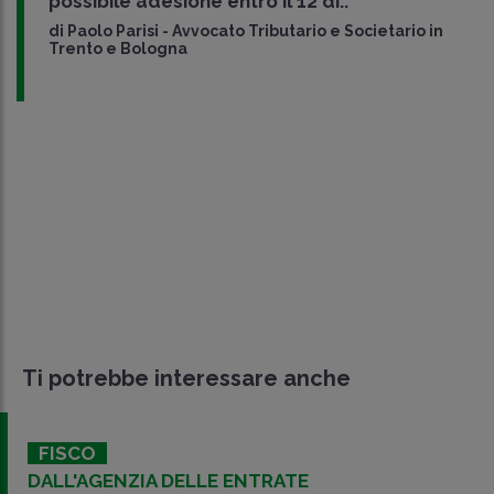
possibile adesione
entro il 12 di..
di
Paolo Parisi
-
Avvocato Tributario e Societario in
Trento e Bologna
Ti potrebbe interessare anche
FISCO
DALL'AGENZIA DELLE ENTRATE