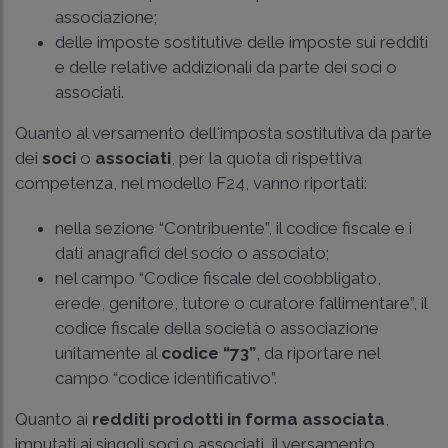
associazione;
delle imposte sostitutive delle imposte sui redditi
e delle relative addizionali da parte dei soci o
associati.
Quanto al versamento dell'imposta sostitutiva da parte
dei
soci
o
associati
, per la quota di rispettiva
competenza, nel modello F24, vanno riportati:
nella sezione “Contribuente”, il codice fiscale e i
dati anagrafici del socio o associato;
nel campo “Codice fiscale del coobbligato,
erede, genitore, tutore o curatore fallimentare”, il
codice fiscale della società o associazione
unitamente al
codice “73”
, da riportare nel
campo “codice identificativo”.
Quanto ai
redditi prodotti in forma associata
,
imputati ai singoli soci o associati, il versamento