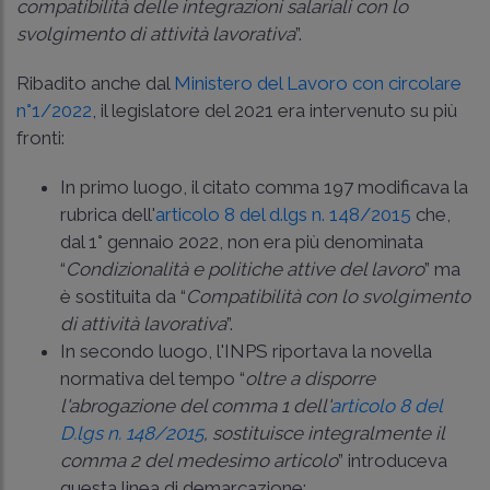
compatibilità delle integrazioni salariali con lo
svolgimento di attività lavorativa
”.
Ribadito anche dal
Ministero del Lavoro con circolare
n°1/2022
, il legislatore del 2021 era intervenuto su più
fronti:
In primo luogo, il citato comma 197 modificava la
rubrica dell'
articolo 8 del d.lgs n. 148/2015
che,
dal 1° gennaio 2022, non era più denominata
“
Condizionalità e politiche attive del lavoro
” ma
è sostituita da “
Compatibilità con lo svolgimento
di attività lavorativa
”.
In secondo luogo, l'INPS riportava la novella
normativa del tempo “
oltre a disporre
l'abrogazione del comma 1 dell'
articolo 8 del
D.lgs n. 148/2015
, sostituisce integralmente il
comma 2 del medesimo articolo
” introduceva
questa linea di demarcazione: