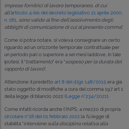
imprese fornitrici di lavoro temporaneo, di cui
all'
articolo 4-bis del decreto legislativo 21 aprile 2000,
n. 181
, sono valide al fine dell'assolvimento degli
obblighi di comunicazione di cui al presente comma
”.
Come si potrà notare, si voleva consegnare un certo
riguardo ad un orizzonte temporale contrattuale per
un periodo pari o superiore a sei mesi laddove, in tale
ipotesi, il “
trattamento
” era “
sospeso per la durata del
rapporto di lavoro
”.
Attenzione: il predetto
art 8 del d.lgs 148/2015
era già
stato oggetto di modifiche a cura del comma 197 art 1
della legge di bilancio 2022 (
Legge n°234/2021
).
Come infatti ricorda anche l'INPS, a mezzo di propria
circolare n°18 del 01 febbraio 2022
la
fu
legge di
stabilità “
interviene sulla disciplina relativa alla