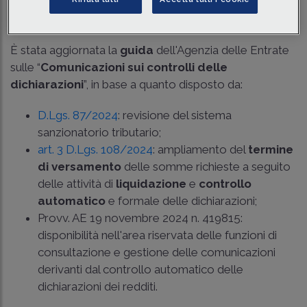
Tempo di lettura
1 min.
È stata aggiornata la
guida
dell'Agenzia delle Entrate
sulle “
Comunicazioni sui controlli delle
dichiarazioni
”, in base a quanto disposto da:
D.Lgs. 87/2024
: revisione del sistema
sanzionatorio tributario;
art. 3 D.Lgs. 108/2024
: ampliamento del
termine
di versamento
delle somme richieste a seguito
delle attività di
liquidazione
e
controllo
automatico
e formale delle dichiarazioni;
Provv. AE 19 novembre 2024 n. 419815
:
disponibilità nell'area riservata delle funzioni di
consultazione e gestione delle comunicazioni
derivanti dal controllo automatico delle
dichiarazioni dei redditi.