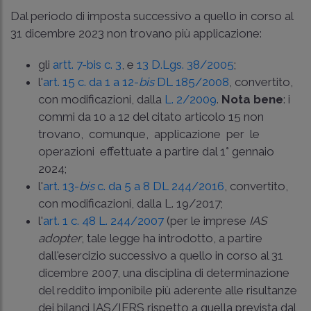
Dal periodo di imposta successivo a quello in corso al
31 dicembre 2023 non trovano più applicazione:
gli
artt. 7-bis c. 3
, e
13 D.Lgs. 38/2005
;
l'
art. 15 c. da 1 a 12-
bis
DL 185/2008
, convertito,
con modificazioni, dalla
L. 2/2009
.
Nota bene
: i
commi da 10 a 12 del citato articolo 15 non
trovano, comunque, applicazione per le
operazioni effettuate a partire dal 1° gennaio
2024;
l'
art. 13-
bis
c. da 5 a 8 DL 244/2016
, convertito,
con modificazioni, dalla
L. 19/2017
;
l'
art. 1 c. 48 L. 244/2007
(per le imprese
IAS
adopter
, tale legge ha introdotto, a partire
dall'esercizio successivo a quello in corso al 31
dicembre 2007, una disciplina di determinazione
del reddito imponibile più aderente alle risultanze
dei bilanci IAS/IFRS rispetto a quella prevista dal