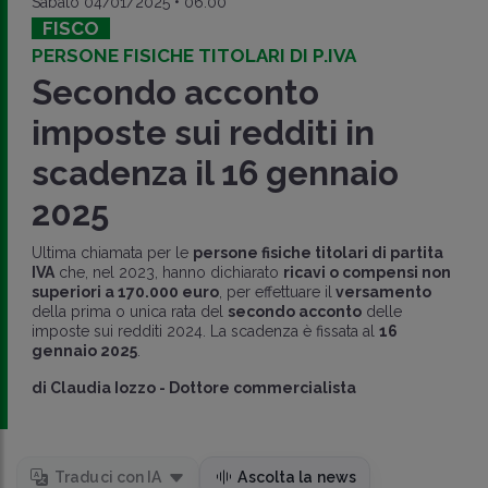
Sabato 04/01/2025 • 06:00
FISCO
PERSONE FISICHE TITOLARI DI P.IVA
Secondo acconto
imposte sui redditi in
scadenza il 16 gennaio
2025
Ultima chiamata per le
persone fisiche titolari di partita
IVA
che, nel 2023, hanno dichiarato
ricavi o compensi non
superiori a 170.000 euro
, per effettuare il
versamento
della prima o unica rata del
secondo acconto
delle
imposte sui redditi 2024. La scadenza è fissata al
16
gennaio 2025
.
di
Claudia Iozzo
-
Dottore commercialista
Traduci con IA
Ascolta la news