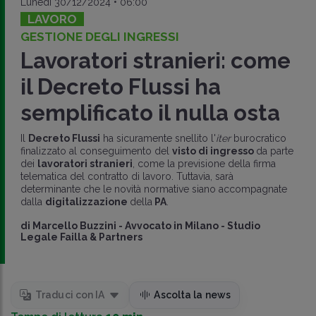
Lunedì 30/12/2024 • 06:00
LAVORO
GESTIONE DEGLI INGRESSI
Lavoratori stranieri: come
il Decreto Flussi ha
semplificato il nulla osta
Il
Decreto Flussi
ha sicuramente snellito l'
iter
burocratico
finalizzato al conseguimento del
visto di ingresso
da parte
dei
lavoratori stranieri
, come la previsione della firma
telematica del contratto di lavoro. Tuttavia, sarà
determinante che le novità normative siano accompagnate
dalla
digitalizzazione
della
PA
.
di
Marcello Buzzini
-
Avvocato in Milano - Studio
Legale Failla & Partners
Traduci con IA
Ascolta la news