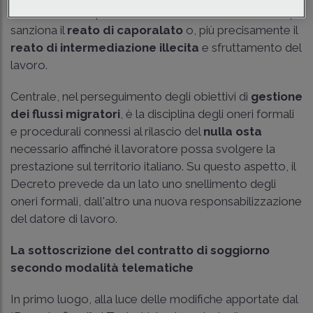
della normativa penalistica che ai sensi dell'
art. 603 c.p.
sanziona il
reato di caporalato
o, più precisamente il
reato di intermediazione illecita
e sfruttamento del
lavoro.
Centrale, nel perseguimento degli obiettivi di
gestione
dei flussi migratori
, è la disciplina degli oneri formali
e procedurali connessi al rilascio del
nulla osta
necessario affinché il lavoratore possa svolgere la
prestazione sul territorio italiano. Su questo aspetto, il
Decreto prevede da un lato uno snellimento degli
oneri formali, dall'altro una nuova responsabilizzazione
del datore di lavoro.
La sottoscrizione del contratto di soggiorno
secondo modalità telematiche
In primo luogo, alla luce delle modifiche apportate dal