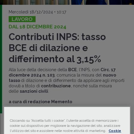
Mercoledì 18/12/2024 • 10:17
LAVORO
DAL 18 DICEMBRE 2024
Contributi INPS: tasso
BCE di dilazione e
differimento al 3,15%
Alla luce della decisione della
BCE
, l'INPS, con
Circ. 17
dicembre 2024 n. 103
, comunica la misura del
nuovo
tasso
di dilazione e di differimento da applicare agli importi
dovuti a titolo di
contribuzione
, nonché sulla misura
delle
sanzioni civili
.
a cura di
redazione Memento
Cliccando su “Accetta tutti i cookie”, l'utente accetta di memorizzare i
cookie sul dispositivo per migliorare la navigazione del sito, analizzare
Traduci con IA
Ascolta la news
l'utilizzo del sito e assistere nelle nostre attività di marketing.
Cookie