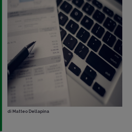
di
Matteo Dellapina