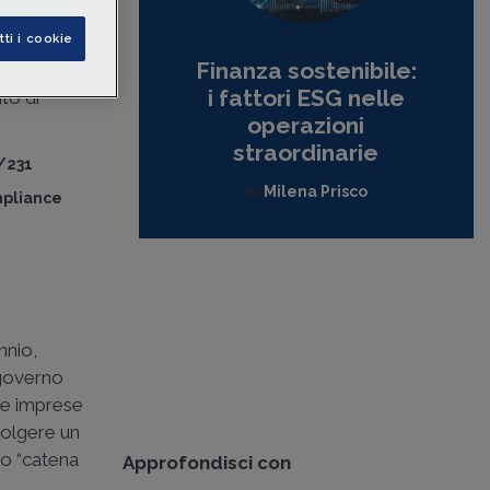
resieduto
tti i cookie
anche”. Il
Finanza sostenibile:
elle
i fattori ESG nelle
ito di
operazioni
straordinarie
/231
di
Milena Prisco
mpliance
nnio,
 governo
 le imprese
volgere un
ro “catena
Approfondisci con