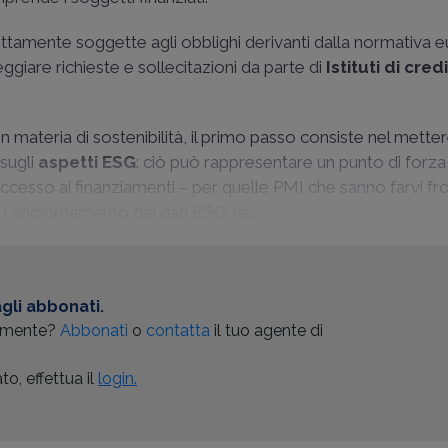
tamente soggette agli obblighi derivanti dalla normativa e
eggiare richieste e sollecitazioni da parte di
Istituti di cred
 materia di sostenibilità, il primo passo consiste nel mette
 sugli
aspetti ESG
: ciò può rappresentare un punto di forza 
ccesso ai finanziamenti – per quelle PMI che sanno farvi fr
'aggiornamento dei dati ESG, le...
gli abbonati.
almente?
Abbonati
o
contatta
il tuo agente di
o, effettua il
login.