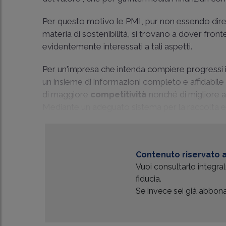
Per questo motivo le PMI, pur non essendo diret
materia di sostenibilità, si trovano a dover front
evidentemente interessati a tali aspetti.
Per un'impresa che intenda compiere progressi in
un insieme di informazioni completo e affidabile
di maggiore
competitività
nonché di migliore a
Mediante un adeguato sistema per la raccolta e l
Contenuto riservato a
Vuoi consultarlo integr
fiducia.
Se invece sei già abbonat