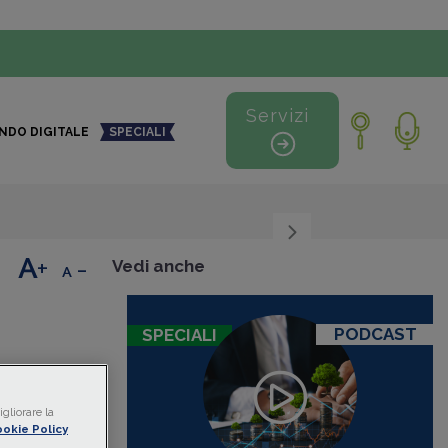
Servizi
NDO DIGITALE
SPECIALI
+
-
Vedi anche
PODCAST
SPECIALI
PMI e
gliorare la
okie Policy