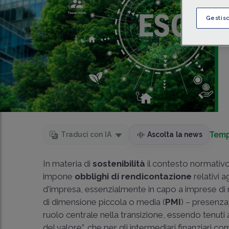
Gestis
Temp
Traduci con IA
Ascolta la news
In materia di
sostenibilità
il contesto normativ
impone
obblighi di
rendicontazione
relativi ag
d'impresa, essenzialmente in capo a imprese di ma
di dimensione piccola o media (
PMI
) – presenza
ruolo centrale nella transizione, essendo tenuti 
del valore”, che per gli intermediari finanziari co