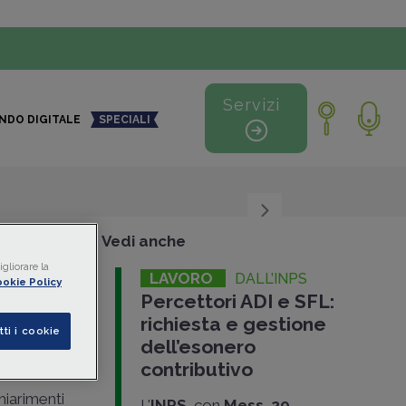
Servizi
NDO DIGITALE
SPECIALI
+
-
Vedi anche
gliorare la
LAVORO
DALL’INPS
okie Policy
Percettori ADI e SFL:
richiesta e gestione
tti i cookie
dell’esonero
contributivo
chiarimenti
L'
INPS
, con
Mess. 20