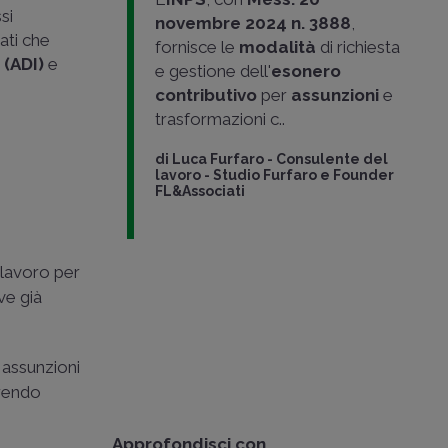
si
novembre 2024 n. 3888
,
vati che
fornisce le
modalità
di richiesta
 (ADI)
e
e gestione dell'
esonero
contributivo
per
assunzioni
e
trasformazioni c..
di
Luca Furfaro
-
Consulente del
lavoro - Studio Furfaro e Founder
FL&Associati
i lavoro per
ve già
e assunzioni
orendo
Approfondisci con