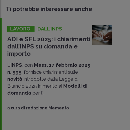
Ti potrebbe interessare anche
LAVORO
DALL'INPS
ADI e SFL 2025: i chiarimenti
dall’INPS su domanda e
importo
L'
INPS
, con
Mess. 17 febbraio 2025
n. 595
, fornisce chiarimenti sulle
novità
introdotte dalla Legge di
Bilancio 2025 in merito ai
Modelli di
domanda
per l'..
CONDIVIDI
SU
a cura di
redazione Memento