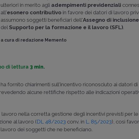
ulteriori in merito agli
adempimenti previdenziali
connes
all'
esonero contributivo
in favore dei datori di lavoro pri
assumono soggetti beneficiari dell'
Assegno di inclusione
del
Supporto per la formazione e il lavoro (SFL)
.
a cura di
redazione Memento
o di lettura
3 min.
a fornito chiarimenti sull'incentivo riconosciuto ai datori d
prevedendo alcune rettifiche rispetto alle indicazioni operati
i lavoro nella corretta gestione degli incentivi previsti per l
ione al lavoro (
DL 48/2023
conv. in
L. 85/2023
), così fav
 lavoro dei soggetti che ne beneficiano.