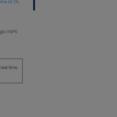
omma 10 DL
aggio INPS
 real time,