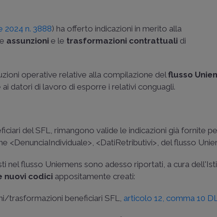
 2024 n. 3888
) ha offerto indicazioni in merito alla
le
assunzioni
e le
trasformazioni contrattuali
di
struzioni operative relative alla compilazione del
flusso Uni
i datori di lavoro di esporre i relativi conguagli.
iciari del SFL, rimangono valide le indicazioni già fornite p
one <DenunciaIndividuale>, <DatiRetributivi>, del flusso Uni
ti nel flusso Uniemens sono adesso riportati, a cura dell'Isti
 nuovi codici
appositamente creati:
ni/trasformazioni beneficiari SFL,
articolo 12, comma 10 D