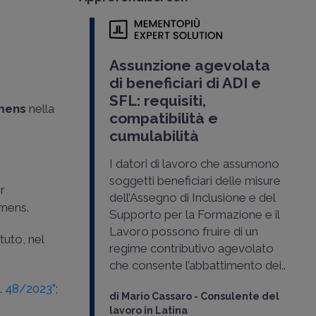
Assunzione agevolata
di beneficiari di ADI e
SFL: requisiti,
emens
nella
compatibilità e
cumulabilità
I datori di lavoro che assumono
soggetti beneficiari delle misure
er
dell’Assegno di Inclusione e del
emens.
Supporto per la Formazione e il
Lavoro possono fruire di un
tuto, nel
regime contributivo agevolato
che consente l’abbattimento dei..
L 48/2023
”;
di
Mario Cassaro
-
Consulente del
lavoro in Latina