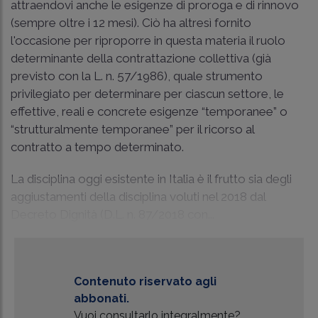
attraendovi anche le esigenze di proroga e di rinnovo
(sempre oltre i 12 mesi). Ciò ha altresì fornito
l'occasione per riproporre in questa materia il ruolo
determinante della contrattazione collettiva (già
previsto con la L. n. 57/1986), quale strumento
privilegiato per determinare per ciascun settore, le
effettive, reali e concrete esigenze “temporanee” o
“strutturalmente temporanee” per il ricorso al
contratto a tempo determinato.
La disciplina oggi esistente in Italia è il frutto sia degli
aggiustamenti della disciplina voluti nel 2018 dal
Decreto Dignità (D.L. n. 87/2018 con...
Contenuto riservato agli
abbonati.
Vuoi consultarlo integralmente?