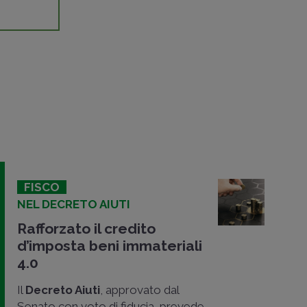
FISCO
NEL DECRETO AIUTI
Rafforzato il credito
d’imposta beni immateriali
4.0
Il
Decreto Aiuti
, approvato dal
Senato con voto di fiducia, prevede