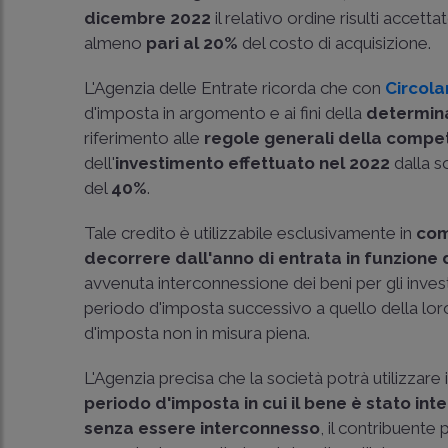
dicembre 2022
il relativo ordine risulti accett
almeno
pari al 20%
del costo di acquisizione.
L'Agenzia delle Entrate ricorda che con
Circola
d'imposta in argomento e ai fini della
determin
riferimento alle
regole generali della comp
dell'
investimento effettuato nel 2022
dalla 
del
40%
.
Tale credito è utilizzabile esclusivamente in
com
decorrere dall'anno di entrata in funzione 
avvenuta interconnessione dei beni per gli invest
periodo d'imposta successivo a quello della loro
d'imposta non in misura piena.
L'Agenzia precisa che la società potrà utilizzare 
periodo d'imposta in cui il bene è stato in
senza essere interconnesso
, il contribuent