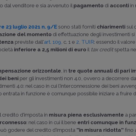
ato dal venditore e sia avvenuto il
pagamento
di
acconti
in
re 23 luglio 2021 n. 9/E
sono stati forniti
chiarimenti
sul 
azione del momento
di effettuazione degli investimenti si
etenza
previste dall'
art. 109,
c. 1 e
2, TUIR
: essendo il valore
società
inferiore a 2,5 milioni di euro
il
tax credit
spetta ne
pensazione orizzontale
, in
tre quote annuali di pari 
dei beni
per gli investimenti non 4.0, ovvero a decorrere da
imenti 4.0: nel caso in cui l'interconnessione dei beni avven
 entrata in funzione è comunque possibile iniziare a fruire d
il credito d'imposta in
misura piena
esclusivamente
a par
terconnesso
: nel caso in cui il bene
entri comunque in fun
e può godere del credito d'imposta
''in misura ridotta''
fino 