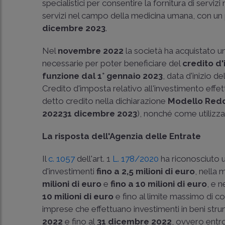
specialistici per consentire la fornitura di servi
servizi nel campo della medicina umana, con un
dicembre 2023
.
Nel
novembre 2022
la società ha acquistato u
necessarie per poter beneficiare del
credito d
funzione dal 1° gennaio 2023
, data d'inizio de
Credito d'imposta relativo all'investimento eff
detto credito nella dichiarazione
Modello Redd
2022­31 dicembre 2023
), nonché come utilizza
La risposta dell'Agenzia delle Entrate
Il
c. 1057
dell'art. 1
L. 178/2020
ha riconosciuto u
d'investimenti
fino a 2,5 milioni di euro
, nella 
milioni di euro
e
fino a 10 milioni di euro
, e 
10 milioni di euro
e fino al limite massimo di c
imprese che effettuano investimenti in beni stru
2022
e fino al
31 dicembre 2022
, ovvero entro