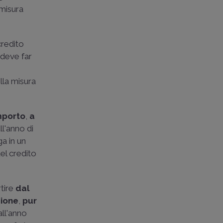
 misura
credito
 deve far
lla misura
importo
,
a
ll'anno di
ga in un
el credito
tire
dal
zione
,
pur
all'anno