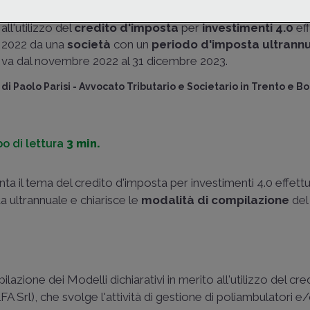
Una disposizione de
delinea la corretta compilazione del Modello Redditi in me
adempimenti”, pubb
all'utilizzo del
credito d'imposta
per
investimenti 4.0
eff
nell'ambito dell'att
2022 da una
società
con un
periodo d'imposta ultrann
Delega Fiscale, met
va dal novembre 2022 al 31 dicembre 2023.
sicurezza i bonus l
maturati (ed event
di
Paolo Parisi
-
Avvocato Tributario e Societario in Trento e B
anche già utilizzati i
compensazione), no
o di lettura
3 min.
di
Lelio Cacciapaglia
del Ministero dell'E
delle Finanze
ta il tema del credito d'imposta per investimenti 4.0 effettu
a ultrannuale e chiarisce le
modalità di compilazione
de
di
Giuseppe Mercuri
Commercialista e re
contabile
ilazione dei Modelli dichiarativi in merito all'utilizzo del cre
A Srl), che svolge l'attività di gestione di poliambulatori e/