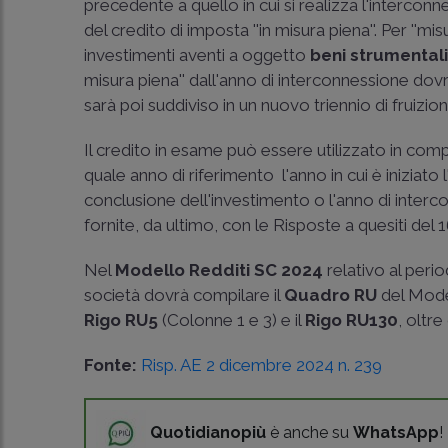
precedente a quello in cui si realizza l'interco
del credito di imposta ''in misura piena''. Per ''mi
investimenti aventi a oggetto
beni strumentali 
misura piena'' dall'anno di interconnessione do
sarà poi suddiviso in un nuovo triennio di fruizio
Il credito in esame può essere utilizzato in co
quale anno di riferimento ­ l'anno in cui è iniziato
conclusione dell'investimento o l'anno di inter
fornite, da ultimo, con le Risposte a quesiti del 
Nel
Modello Redditi SC 2024
relativo al peri
società dovrà compilare il
Quadro RU
del Mod
Rigo RU5
(Colonne 1 e 3) e il
Rigo RU130
, oltre
Fonte:
Risp. AE 2 dicembre 2024 n. 239
Quotidianopiù
è anche su
WhatsApp
!