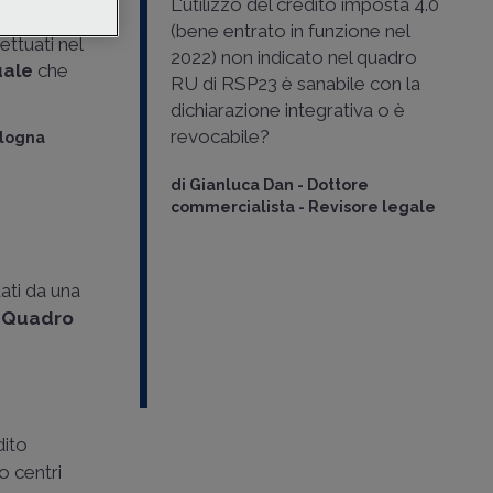
l “Decreto
L'utilizzo del credito imposta 4.0
rito
licato
(bene entrato in funzione nel
ettuati nel
uazione della
2022) non indicato nel quadro
uale
che
te in
RU di RSP23 è sanabile con la
egittimamente
dichiarazione integrativa o è
ualmente
revocabile?
ologna
n
di
Gianluca Dan
-
Dottore
nost..
commercialista - Revisore legale
-
Dirigente
conomia e
ati da una
l
Quadro
o
-
Dottore
visore
dito
o centri