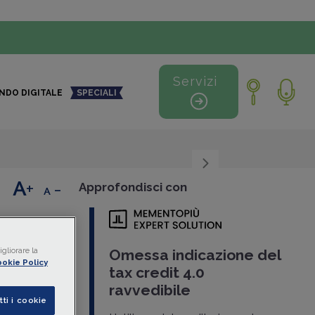
Servizi
NDO DIGITALE
SPECIALI
+
-
Approfondisci con
enti
gliorare la
lazione
Omessa indicazione del
okie Policy
dito
tax credit 4.0
o
ravvedibile
tti i cookie
239
,