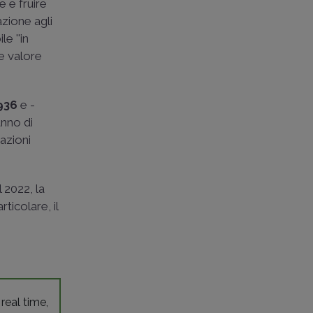
e e fruire
azione agli
e ''in
le valore
936
e ­
anno di
azioni
 2022, la
rticolare, il
 real time,