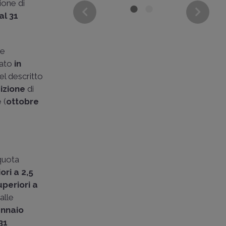
ione di
l 31
he
rato
in
del descritto
izione
di
 (
ottobre
 quota
ori a 2,5
uperiori a
alle
ennaio
31