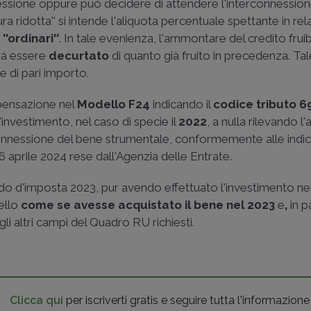
nnessione oppure può decidere di attendere l'interconnession
sura ridotta'' si intende l'aliquota percentuale spettante in rel
''ordinari''
. In tale evenienza, l'ammontare del credito fruibil
vrà essere
decurtato
di quanto già fruito in precedenza. Ta
ne di pari importo.
mpensazione nel
Modello F24
indicando il
codice tributo 6
 l'investimento, nel caso di specie il
2022
, a nulla rilevando l'
connessione del bene strumentale, conformemente alle indic
16 aprile 2024 rese dall'Agenzia delle Entrate.
odo d'imposta 2023, pur avendo effettuato l'investimento nel
ello
come se avesse acquistato il bene nel 2023
e
,
in pa
 gli altri campi del Quadro RU richiesti.
Clicca qui
per iscriverti gratis e seguire tutta l'informazione