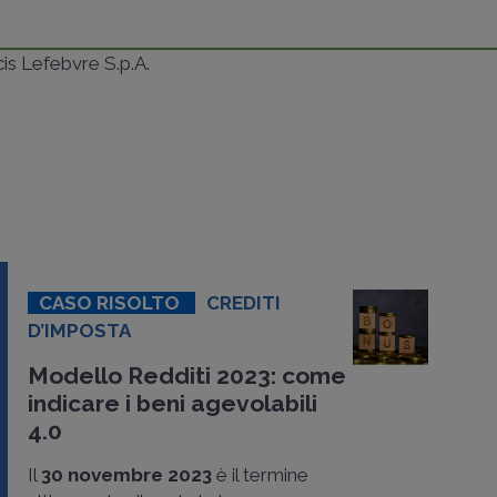
ncis Lefebvre S.p.A.
CASO RISOLTO
CREDITI
D’IMPOSTA
Modello Redditi 2023: come
indicare i beni agevolabili
4.0
Il
30 novembre 2023
è il termine