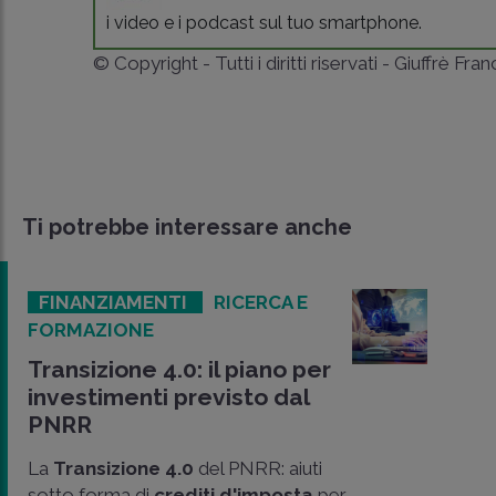
i video e i podcast sul tuo smartphone.
© Copyright - Tutti i diritti riservati - Giuffrè Fra
Ti potrebbe interessare anche
FINANZIAMENTI
RICERCA E
FORMAZIONE
Transizione 4.0: il piano per
investimenti previsto dal
PNRR
La
Transizione 4.0
del PNRR: aiuti
sotto forma di
crediti d'imposta
per