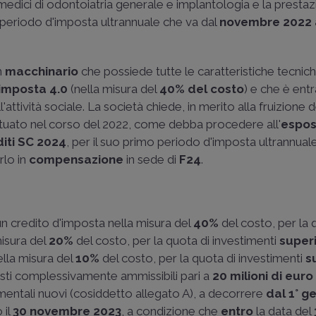
zi medici di odontoiatria generale e implantologia e la prestaz
 periodo d'imposta ultrannuale che va dal
novembre 2022 a
n
macchinario
che possiede tutte le caratteristiche tecnic
'imposta 4.0
(nella misura del
40% del costo
) e che è ent
ll'attività sociale. La società chiede, in merito alla fruizione 
ettuato nel corso del 2022, come debba procedere all'
espos
iti SC 2024
, per il suo primo periodo d'imposta ultrannuale
rlo in
compensazione
in sede di
F24
.
n credito d'imposta nella misura del
40%
del costo, per la
misura del
20%
del costo, per la quota di investimenti
superi
nella misura del
10%
del costo, per la quota di investimenti
s
osti complessivamente ammissibili pari a
20 milioni di euro
mentali nuovi (cosiddetto allegato A), a decorrere
dal 1° g
 il
30 novembre 2023
, a condizione che
entro
la data del