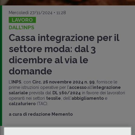
Mercoledì 27/11/2024 • 11:28
LAVORO
DALL'INPS
Cassa integrazione per il
settore moda: dal 3
dicembre al via le
domande
L’
INPS
, con
Circ. 26 novembre 2024 n. 99
, fornisce le
prime istruzioni operative per l’
accesso
all’
integrazione
salariale
prevista dal
DL 160/2024
in favore dei lavoratori
operanti nei settori
tessile
, dell'
abbigliamento
e
calzaturiero
(TAC).
a cura di
redazione Memento