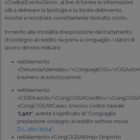
<CodiceEventoGiorn>, al fine di fornire le informazioni
utili a delineare la tipologia e la durata dell'evento,
nonché a ricostruire correttamente l'estratto conto.
In merito alle modalità di esposizione del trattamento
di sostegno al reddito da porre a conguaglio, i datori di
lavoro devono indicare:
nell'elemento
<DenunciaAziendale>/<ConguagliCIG>/<CIGAutori
il numero di autorizzazione;
nell'elemento
<CIGStraord>/<CongCIGSACredito>/<CongCIGSA
<CongCIGSAltCaus>, il nuovo codice causale
“
L907
”, avente il significato di “Conguaglio
prestazione sostegno al reddito settore moda
D.L. 160/2024
”;
nell'elemento <CongCIGSAltImp> l'importo