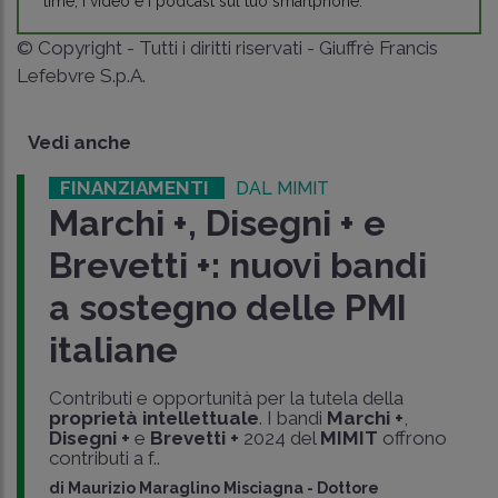
time, i video e i podcast sul tuo smartphone.
© Copyright - Tutti i diritti riservati - Giuffrè Francis
Lefebvre S.p.A.
Vedi anche
FINANZIAMENTI
DAL MIMIT
Marchi +, Disegni + e
Brevetti +: nuovi bandi
a sostegno delle PMI
italiane
Contributi e opportunità per la tutela della
proprietà intellettuale
. I bandi
Marchi +
,
Disegni +
e
Brevetti +
2024 del
MIMIT
offrono
contributi a f..
di
Maurizio Maraglino Misciagna
-
Dottore