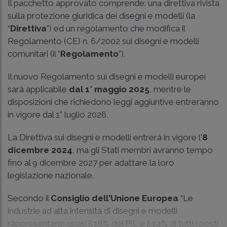
Il pacchetto approvato comprende: una direttiva rivista
sulla protezione giuridica dei disegni e modelli (la
“
Direttiva
”) ed un regolamento che modifica il
Regolamento (CE) n. 6/2002 sui disegni e modelli
comunitari (il “
Regolamento
”).
Il nuovo Regolamento sui disegni e modelli europei
sarà applicabile
dal 1° maggio 2025
, mentre le
disposizioni che richiedono leggi aggiuntive entreranno
in vigore dal 1° luglio 2026.
La Direttiva sui disegni e modelli entrerà in vigore l'
8
dicembre 2024
, ma gli Stati membri avranno tempo
fino al 9 dicembre 2027 per adattare la loro
legislazione nazionale.
Secondo il
Consiglio dell'Unione Europea
“Le
industrie ad alta intensità di disegni e modelli
rappresentano quasi il 16% del PIL e il 14% di tutti i posti