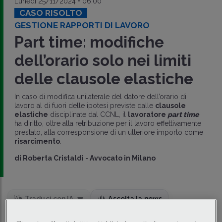
Lunedì 25/11/2024 • 06:00
CASO RISOLTO
GESTIONE RAPPORTI DI LAVORO
Part time: modifiche
dell’orario solo nei limiti
delle clausole elastiche
In caso di modifica unilaterale del datore dell’orario di
lavoro al di fuori delle ipotesi previste dalle
clausole
elastiche
disciplinate dal CCNL, il
lavoratore
part time
ha diritto, oltre alla retribuzione per il lavoro effettivamente
prestato, alla corresponsione di un ulteriore importo come
risarcimento
.
di
Roberta Cristaldi
-
Avvocato in Milano
Traduci con IA
Ascolta la news
Tempo di lettura
7 min.