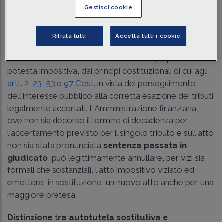
Traduci con IA
Ascolta la news
Gestisci cookie
Tempo di lettura
2 min.
Rifiuta tutti
Accetta tutti i cookie
In tema di
accertamento tributario
, il
potere di
autotutela
tributaria trae fondamento, al pari della
potestà impositiva, dai principi costituzionali di cui agli
artt. 2,
23,
53
e
97 Cost.
in vista del perseguimento
dell'interesse pubblico alla corretta esazione dei tributi
legalmente accertati. L'Amministrazione finanziaria,
ove non sia decorso il termine di decadenza per
l'accertamento previsto per il singolo tributo e sull'atto
non sia stata pronunciata
sentenza passata in
giudicato
, può legittimamente annullare, per vizi sia
formali che sostanziali, l'atto impositivo viziato ed
emettere, in sostituzione, un nuovo atto anche per una
maggiore pretesa.
Distinzione tra autotutela sostitutiva e