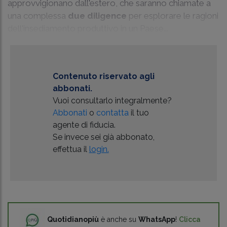
approvvigionano dall'estero, che saranno chiamate a
una complessa
due diligence
per esplorare le ragioni
dell'insediamento produttivo in un Paese...
Contenuto riservato agli
abbonati.
Vuoi consultarlo integralmente?
Abbonati
o
contatta
il tuo
agente di fiducia.
Se invece sei già abbonato,
effettua il
login.
Quotidianopiù
è anche su
WhatsApp
!
Clicca