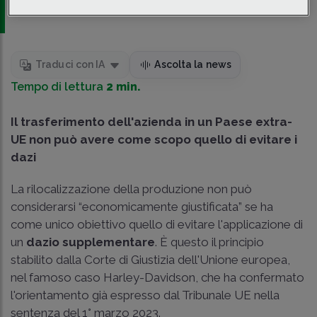
Associati
Traduci con IA
Ascolta la news
Tempo di lettura
2 min.
Il trasferimento dell'azienda in un Paese extra-
UE non può avere come scopo quello di evitare i
dazi
La rilocalizzazione della produzione non può
considerarsi “economicamente giustificata” se ha
come unico obiettivo quello di evitare l'applicazione di
un
dazio supplementare
. È questo il principio
stabilito dalla Corte di Giustizia dell'Unione europea,
nel famoso caso Harley-Davidson, che ha confermato
l'orientamento già espresso dal Tribunale UE nella
sentenza del 1° marzo 2023.