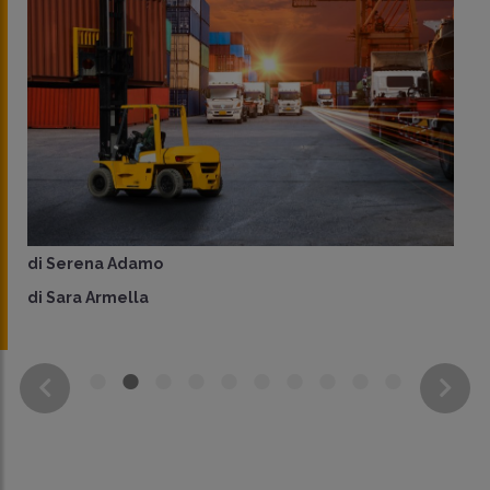
di
Serena Adamo
di
Sara Armella