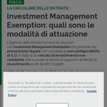
FISCO
LA CIRCOLARE DELLE ENTRATE
Investment Management
Exemption: quali sono le
modalità di attuazione
L'Agenzia delle Entrate fornisce le istruzioni
sull'
Investment Management Exemption
che prevede una
presunzione legale
che consente la
non configurabilità
di S.O.
in Italia di un
veicolo di investimento non
residente
che si avvale di servizi di supporto all'attività di
investimento
svolti da altri soggetti.
di
Paolo Parisi
-
Avvocato Tributario e Societario in
Trento e Bologna
Cliccando su “Accetta tutti i cookie”, l'utente accetta di memorizzare i
cookie sul dispositivo per migliorare la navigazione del sito, analizzare
l'utilizzo del sito e assistere nelle nostre attività di marketing.
Cookie
Policy
Traduci con IA
Ascolta la news
Tempo di lettura
2 min.