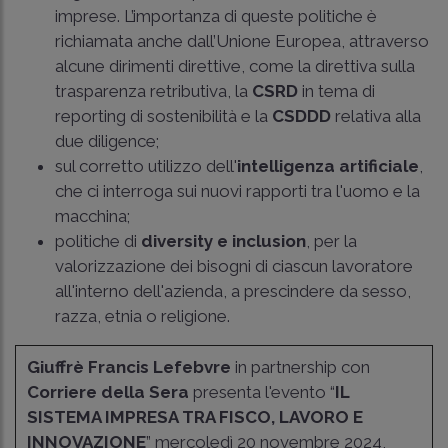
imprese. L’importanza di queste politiche è
richiamata anche dall’Unione Europea, attraverso
alcune dirimenti direttive, come la direttiva sulla
trasparenza retributiva, la
CSRD
in tema di
reporting di sostenibilità e la
CSDDD
relativa alla
due diligence;
sul corretto utilizzo dell'
intelligenza artificiale
,
che ci interroga sui nuovi rapporti tra l'uomo e la
macchina;
politiche di
diversity e inclusion
, per la
valorizzazione dei bisogni di ciascun lavoratore
all'interno dell'azienda, a prescindere da sesso,
razza, etnia o religione.
Giuffrè Francis Lefebvre
in partnership con
Corriere della Sera
presenta l'evento “
IL
SISTEMA IMPRESA TRA FISCO, LAVORO E
INNOVAZIONE
” mercoledì 20 novembre 2024,