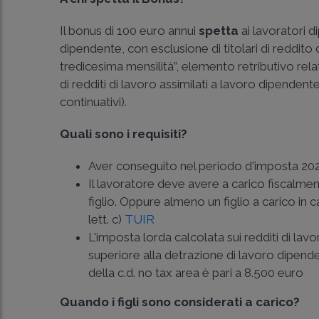
Il bonus di 100 euro annui
spetta
ai lavoratori d
dipendente, con esclusione di titolari di reddito
tredicesima mensilità”, elemento retributivo rel
di redditi di lavoro assimilati a lavoro dipendente d
continuativi).
Quali sono i requisiti?
Aver conseguito nel periodo d'imposta 20
Il lavoratore deve avere a carico fiscalm
figlio. Oppure almeno un figlio a carico in ca
lett. c)
TUIR
L'imposta lorda calcolata sui redditi di la
superiore alla detrazione di lavoro dipende
della c.d. no tax area è pari a 8.500 euro
Quando i figli sono considerati a carico?