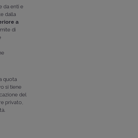
 da enti e
e dalla
riore a
 limite di
e
one
a quota
o si tiene
icazione del
re privato,
tà.