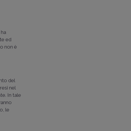
 ha
nte ed
imo non è
nto del
resi nel
te. In tale
 vanno
o, le