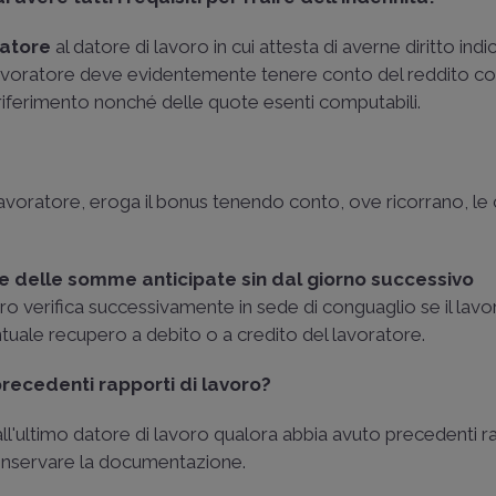
ratore
al datore di lavoro in cui attesta di averne diritto indi
 Il lavoratore deve evidentemente tenere conto del reddito 
i riferimento nonché delle quote esenti computabili.
l lavoratore, eroga il bonus tenendo conto, ove ricorrano, le
 delle somme anticipate sin dal giorno successivo
voro verifica successivamente in sede di conguaglio se il lav
tuale recupero a debito o a credito del lavoratore.
precedenti rapporti di lavoro?
 all'ultimo datore di lavoro qualora abbia avuto precedenti r
conservare la documentazione.