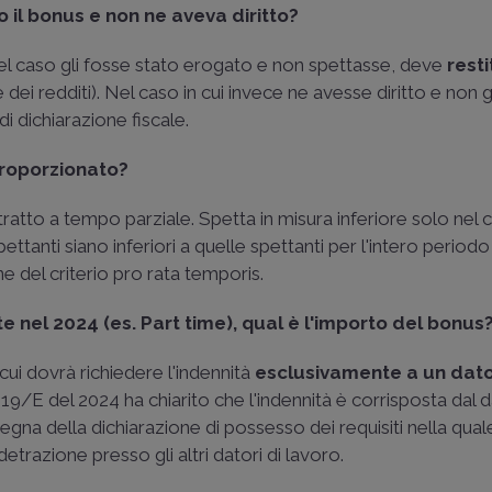
 il bonus e non ne aveva diritto?
 nel caso gli fosse stato erogato e non spettasse, deve
resti
 dei redditi). Nel caso in cui invece ne avesse diritto e non g
i dichiarazione fiscale.
 proporzionato?
tratto a tempo parziale. Spetta in misura inferiore solo nel c
ttanti siano inferiori a quelle spettanti per l'intero period
ne del criterio pro rata temporis.
e nel 2024 (es. Part time), qual è l'importo del bonus
 cui dovrà richiedere l'indennità
esclusivamente a un dato
n.19/E del 2024
ha chiarito che l'indennità è corrisposta dal 
gna della dichiarazione di possesso dei requisiti nella qua
 detrazione presso gli altri datori di lavoro.