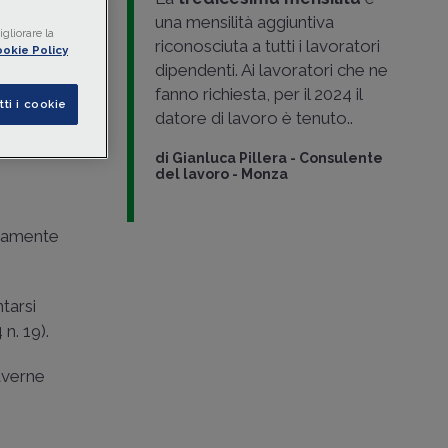
he sarà
una mensilità aggiuntiva
gliorare la
riconosciuta a tutti i lavoratori
okie Policy
dipendenti. Ai lavoratori che ne
fanno richiesta, per il 2024 il
tti i cookie
datore di lavoro è tenuto..
di
Gianluca Pillera
-
Consulente
del lavoro - Monza
ettamente
tarsi
 n. 19
).
 averne