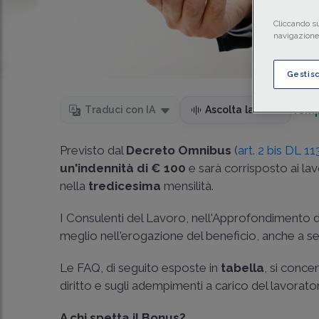
Cliccando su
navigazione 
Gestis
Temp
Traduci con IA
Ascolta la news
Previsto dal
Decreto Omnibus
(
art. 2 bis DL 1
un'indennità di € 100
e sarà corrisposto ai lav
nella
tredicesima
mensilità.
I Consulenti del Lavoro, nell'Approfondimento d
meglio nell'erogazione del beneficio, anche a seg
Le FAQ, di seguito esposte in
tabella
, si conce
diritto e sugli adempimenti a carico del lavorato
A chi spetta il Bonus?