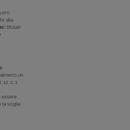
avoro
te alla
si
i titolari
e
o
e almeno un
 12, c. 1
e essere
 la soglia