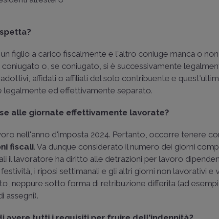
 spetta?
 un figlio a carico fiscalmente e l'altro coniuge manca o non
on è coniugato o, se coniugato, si è successivamente legalme
dottivi, affidati o affiliati del solo contribuente e quest'ult
e legalmente ed effettivamente separato.
se alle giornate effettivamente lavorate?
voro nell'anno d'imposta 2024. Pertanto, occorre tenere co
i fiscali
. Va dunque considerato il numero dei giorni comp
i il lavoratore ha diritto alle detrazioni per lavoro dipenden
tività, i riposi settimanali e gli altri giorni non lavorativi e
ddito, neppure sotto forma di retribuzione differita (ad esempi
i assegni).
avere tutti i requisiti per fruire dell'indennità?