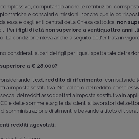
omplessivo, computando anche le retribuzioni corrisposte
iplomatiche e consolari e missioni, nonché quelle corrispost
da essa e dagli enti centrali della Chiesa cattolica,
non supe
li. Per i
figli di età non superiore a ventiquattro anni
il
. La condizione rileva anche a seguito dell'entrata in vigor
ono considerati al pari dei figli per i quali spetta tale detrazi
 superiore a € 28.000?
 considerando il
c.d. reddito di riferimento
, computando l
ti a imposta sostitutiva. Nel calcolo del reddito complessiv
ecca, dei redditi assoggettati a imposta sostitutiva in appl
E e delle somme elargite dai clienti ai lavoratori del setto
i di somministrazione di alimenti e bevande a titolo di liberali
nti redditi agevolati:
 residenti all'estero