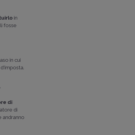
tuirlo
in
li fosse
aso in cui
o d'imposta.
?
re di
datore di
le andranno