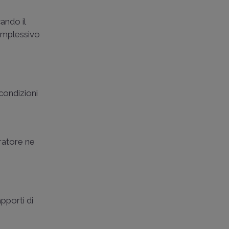
cando il
complessivo
 condizioni
oratore ne
apporti di