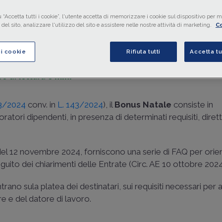
caratteristiche del
Bonus
Natale
, l’indennità di 100 euro c
erogata a
dicembre
ad alcune categorie di lavoratori.
 “Accetta tutti i cookie”, l'utente accetta di memorizzare i cookie sul dispositivo per mi
del sito, analizzare l'utilizzo del sito e assistere nelle nostre attività di marketing.
Co
a cura di
redazione Memento
ci cookie
Rifiuta tutti
Accetta tu
o di lettura
8 min.
13/2024
conv. in
L. 143/2024
), il
Bonus Natale
consiste in
oratori dipendenti, in presenza di determinati requisiti, dir
el 12 novembre 2024, forniscono una serie di FAQ per orien
uito dei chiarimenti delle Entrate (
Circ. AE 10 ottobre 2024
ntrano sula platea dei destinatari, sui requisiti necessari per
re e del datore di lavoro.