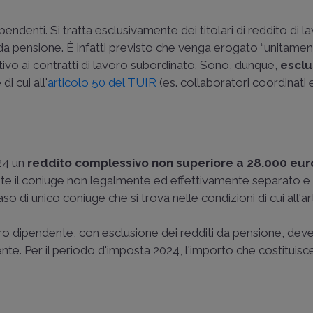
ipendenti. Si tratta esclusivamente dei titolari di reddito di l
 da pensione. È infatti previsto che venga erogato “unitamen
ativo ai contratti di lavoro subordinato. Sono, dunque,
esclu
i cui all'
articolo 50 del TUIR
(es. collaboratori coordinati 
24 un
reddito complessivo non superiore a 28.000 eur
ente il coniuge non legalmente ed effettivamente separato 
so di unico coniuge che si trova nelle condizioni di cui all'art.
voro dipendente, con esclusione dei redditi da pensione, dev
nte. Per il periodo d'imposta 2024, l'importo che costituisce