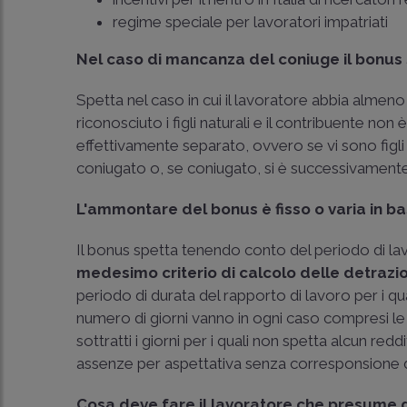
regime speciale per lavoratori impatriati
Nel caso di mancanza del coniuge il bonus
Spetta nel caso in cui il lavoratore abbia almeno
riconosciuto i figli naturali e il contribuente n
effettivamente separato, ovvero se vi sono figli a
coniugato o, se coniugato, si è successivament
L'ammontare del bonus è fisso o varia in ba
Il bonus spetta tenendo conto del periodo di la
medesimo criterio di calcolo delle detrazion
periodo di durata del rapporto di lavoro per i qual
numero di giorni vanno in ogni caso compresi le fes
sottratti i giorni per i quali non spetta alcun re
assenze per aspettativa senza corresponsione d
Cosa deve fare il lavoratore che presume di 