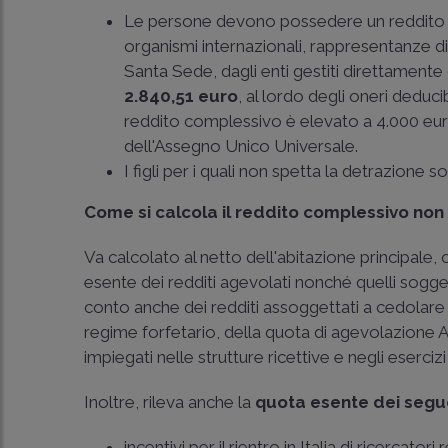
Le persone devono possedere un reddito c
organismi internazionali, rappresentanze d
Santa Sede, dagli enti gestiti direttamente 
2.840,51 euro
, al lordo degli oneri deducibi
reddito complessivo è elevato a 4.000 euro
dell'Assegno Unico Universale.
I figli per i quali non spetta la detrazione s
Come si calcola il reddito complessivo non
Va calcolato al netto dell'abitazione principale,
esente dei redditi agevolati nonché quelli sogget
conto anche dei redditi assoggettati a cedolare s
regime forfetario, della quota di agevolazione AC
impiegati nelle strutture ricettive e negli eserciz
Inoltre, rileva anche la
quota esente dei segue
incentivi per il rientro in Italia di ricercatori