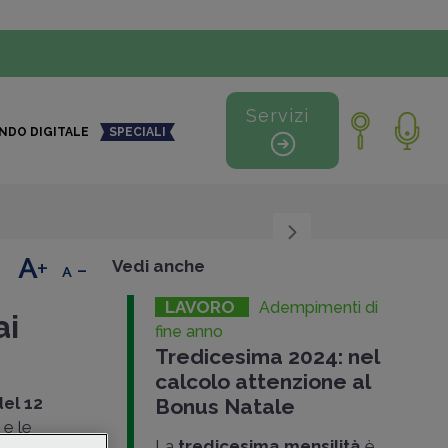
Servizi
NDO DIGITALE
SPECIALI
+
-
Vedi anche
LAVORO
Adempimenti di
ai
fine anno
Tredicesima 2024: nel
calcolo attenzione al
el 12
Bonus Natale
 e le
La
tredicesima mensilità
è