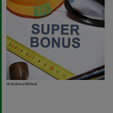
di
Andrea Mifsud