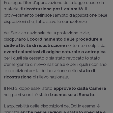
Prosegue l'iter d'approvazione della legge quadro in
materia di
ricostruzione post-calamità
. Il
provvedimento definisce l'ambito d'applicazione delle
disposizioni che, fatte salve le competenze
del Servizio nazionale della protezione civile,
disciplinano il
coordinamento delle procedure e
delle attività di ricostruzione
nei territori colpiti da
eventi calamitosi di origine naturale o antropica
per i quali sia cessato o sia stato revocato lo stato
d'emergenza di rilievo nazionale e per i quali ricorrano
le condizioni per la deliberazione dello
stato di
ricostruzione
di rilievo nazionale.
Il testo, dopo esser stato
approvato dalla Camera
nei giorni scorsi, è stato
trasmesso al Senato
.
L'applicabilità delle disposizioni del Ddl in esame, è
prevista
anche per le regioni a statuto speciale
e