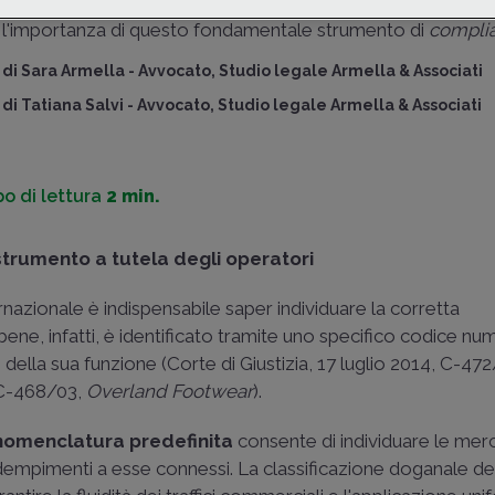
rilascio delle
Informazioni tariffarie vincolanti
(
ITV
), so
l'importanza di questo fondamentale strumento di
compli
di
Sara Armella
-
Avvocato, Studio legale Armella & Associati
di
Tatiana Salvi
-
Avvocato, Studio legale Armella & Associati
o di lettura
2 min.
o strumento a tutela degli operatori
azionale è indispensabile saper individuare la corretta
 bene, infatti, è identificato tramite uno specifico codice n
 della sua funzione (
Corte di Giustizia, 17 luglio 2014, C-47
, C-468/03
,
Overland Footwear
).
nomenclatura predefinita
consente di individuare le mer
i adempimenti a esse connessi. La classificazione doganale de