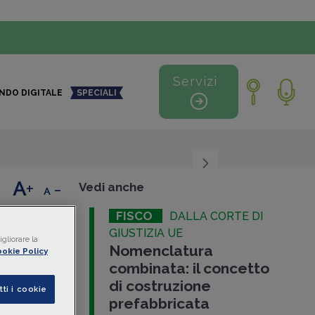
Servizi
NDO DIGITALE
SPECIALI
+
-
Vedi anche
FISCO
DALLA CORTE DI
GIUSTIZIA UE
gliorare la
Nomenclatura
nti
okie Policy
combinata: il concetto
ogane
di costruzione
tti i cookie
ichiesta
e
prefabbricata