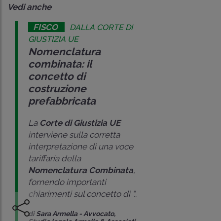
Vedi anche
FISCO
DALLA CORTE DI
GIUSTIZIA UE
Nomenclatura
combinata: il
concetto di
costruzione
prefabbricata
La
Corte di Giustizia UE
interviene sulla corretta
interpretazione di una voce
tariffaria della
Nomenclatura Combinata
,
fornendo importanti
chiarimenti sul concetto di “..
di
Sara Armella
-
Avvocato,