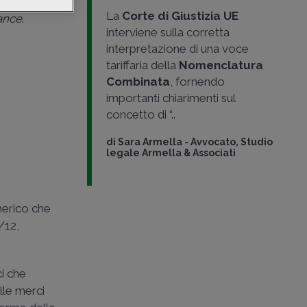
ttolineando
La
Corte di Giustizia UE
ance
.
interviene sulla corretta
interpretazione di una voce
tariffaria della
Nomenclatura
Combinata
, fornendo
importanti chiarimenti sul
concetto di “..
di
Sara Armella
-
Avvocato, Studio
legale Armella & Associati
umerico che
2/12
,
ci che
lle merci