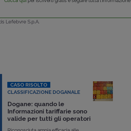
Clicca qui
per iscriverti gratis e seguire tutta l'informazione
ncis Lefebvre S.p.A.
CASO RISOLTO
CLASSIFICAZIONE DOGANALE
Dogane: quando le
Informazioni tariffarie sono
valide per tutti gli operatori
Riconosciuta ampia efficacia alle