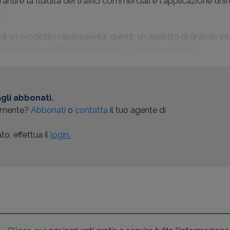
tire la fluidità dei traffici commerciali e l'applicazione un
.
di un prodotto rappresenta, quindi, un aspetto di grande in
nel settore dell'import/export, in un'ottica di
com...
gli abbonati.
almente?
Abbonati
o
contatta
il tuo agente di
o, effettua il
login.