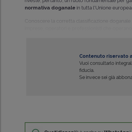
riveste, pertanto, un ruolo fondamentale per garan
normativa doganale
in tutta l'Unione europea
Conoscere la corretta classificazione doganale 
imprese, operatori e professionisti che operano 
Contenuto riservato a
Vuoi consultarlo integr
fiducia.
Se invece sei già abbonat