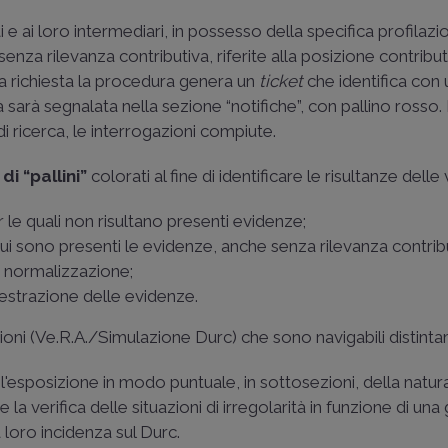
 e ai loro intermediari, in possesso della specifica profilaz
enza rilevanza contributiva, riferite alla posizione contribut
lla richiesta la procedura genera un
ticket
che identifica co
tà sarà segnalata nella sezione “notifiche”, con pallino rosso
di ricerca, le interrogazioni compiute.
di “pallini”
colorati al fine di identificare le risultanze delle 
 le quali non risultano presenti evidenze;
cui sono presenti le evidenze, anche senza rilevanza contrib
 normalizzazione;
estrazione delle evidenze.
zioni (Ve.R.A./Simulazione Durc) che sono navigabili distint
e
l'esposizione in modo puntuale, in sottosezioni, della natura
e la verifica delle situazioni di irregolarità in funzione di un
 loro incidenza sul Durc.