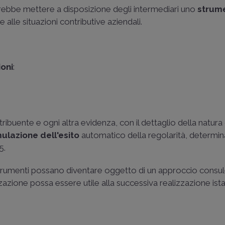
rebbe mettere a disposizione degli intermediari uno
strum
te alle situazioni contributive aziendali.
ioni
:
ibuente e ogni altra evidenza, con il dettaglio della natura
mulazione dell'esito
automatico della regolarità, determi
5.
strumenti possano diventare oggetto di un approccio consul
zazione possa essere utile alla successiva realizzazione is