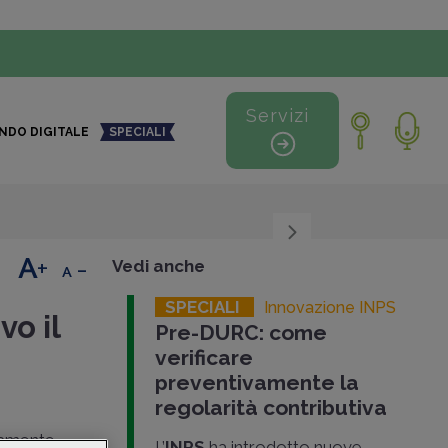
Servizi
NDO DIGITALE
SPECIALI
+
-
Vedi anche
SPECIALI
Innovazione INPS
o il
Pre-DURC: come
verificare
preventivamente la
regolarità contributiva
namente
L’
INPS
ha introdotto nuove