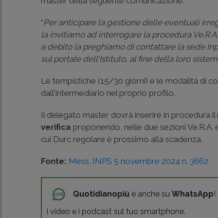
master della seguente comunicazione:
“
Per anticipare la gestione delle eventuali irre
la invitiamo ad interrogare la procedura Ve.R.A.
a debito la preghiamo di contattare la sede Inps
sul portale dell'Istituto, al fine della loro siste
Le tempistiche (15/30 giorni) e le modalità di
dall'intermediario nel proprio profilo.
Il delegato master dovrà inserire in procedura i
verifica
proponendo, nelle due sezioni Ve.R.A. e
cui Durc regolare è prossimo alla scadenza.
Fonte:
Mess. INPS 5 novembre 2024 n. 3662
Quotidianopiù
è anche su
WhatsApp
!
i video e i podcast sul tuo smartphone.