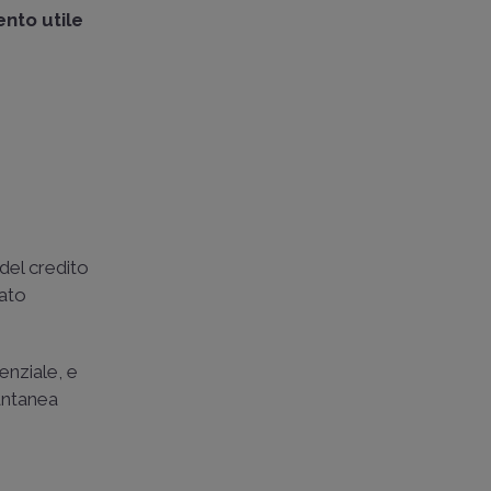
ento
utile
 del credito
nato
enziale, e
tantanea