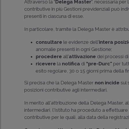
Attraverso la “
Delega Master
”, necessaria per 
contributive in più Gestioni previdenziali può ind
presenti in ciascuna di esse.
In particolare, tramite la Delega Master è attribui
consultare
le evidenze dell'
intera posiz
anomalie presenti in ogni Gestione;
procedere
all'
attivazione
dei processi d
ricevere
la
notifica
di
“pre-Durc”
per tutt
esito regolare, 30 o 15 giorni prima della f
Si precisa che la Delega Master
non incide
sul 
posizioni contributive agli intermediari.
In merito all'attribuzione della Delega Master, 
intermediari, l'Istituto ha proceduto a effettuar
contributive per le quali, alla data della registrazi