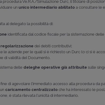
la procedura Ve.R.A./Simulazione Durc, il titolare di posizion
ividuare un
unico intermediario abilitato
a consultare le 
ta al delegato la possibilità di:
ione
identificata dal codice fiscale per la sistemazione delle
i
regolarizzazione
dei debiti contributivi;
e le aziende per le quali si è richiesto un Durc (o ci si è acc
ine di validità del Documento.
sistema delle
deleghe operative
già attribuite
sulle sing
al fine di agevolare l'immediato accesso alla procedura da pa
e un
caricamento centralizzato
che ha interessato le posi
one, è stata rilevata l'unicità di intermediario.