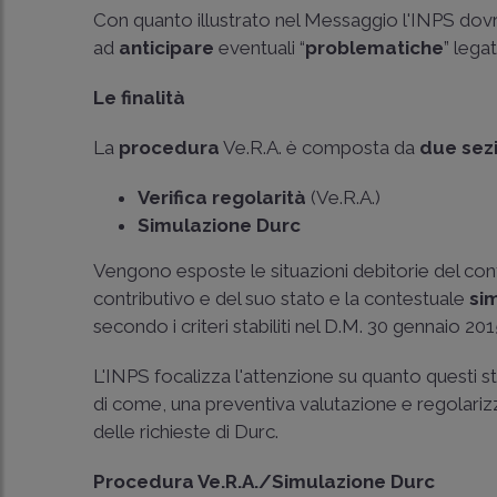
Con quanto illustrato nel Messaggio l'INPS dov
ad
anticipare
eventuali “
problematiche
” lega
Le finalità
La
procedura
Ve.R.A. è composta da
due sez
Verifica regolarità
(Ve.R.A.)
Simulazione Durc
Vengono esposte le situazioni debitorie del contr
contributivo e del suo stato e la contestuale
si
secondo i criteri stabiliti nel D.M. 30 gennaio 201
L'INPS focalizza l'attenzione su quanto questi 
di come, una preventiva valutazione e regolariz
delle richieste di Durc.
Procedura Ve.R.A./Simulazione Durc