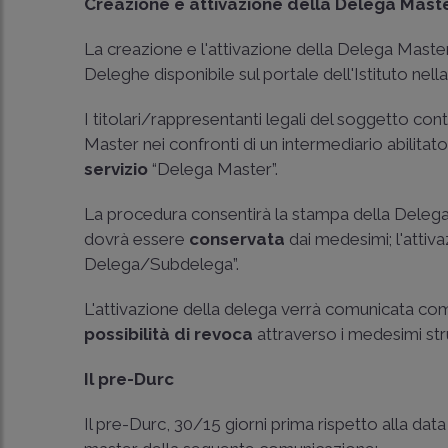
Creazione e attivazione della Delega Mast
La creazione e l'attivazione della Delega Maste
Deleghe disponibile sul portale dell'Istituto nell
I titolari/rappresentanti legali del soggetto co
Master nei confronti di un intermediario abilitato
servizio
“Delega Master”.
La procedura consentirà la stampa della Deleg
dovrà essere
conservata
dai medesimi; l'attiva
Delega/Subdelega”.
L'attivazione della delega verrà comunicata co
possibilità di revoca
attraverso i medesimi str
Il pre-Durc
Il pre-Durc, 30/15 giorni prima rispetto alla data