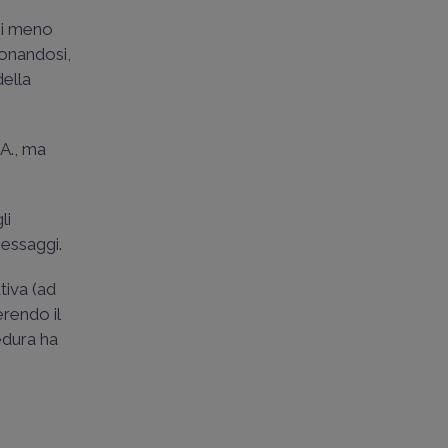
r i meno
ionandosi,
della
A., ma
li
messaggi.
tiva (ad
erendo il
edura ha