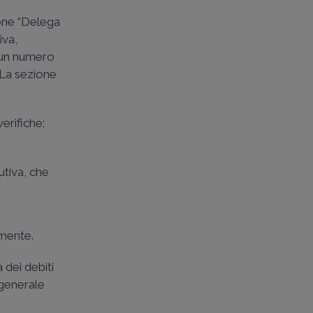
ione “Delega
iva,
n un numero
. La sezione
verifiche:
utiva, che
amente.
 dei debiti
a generale