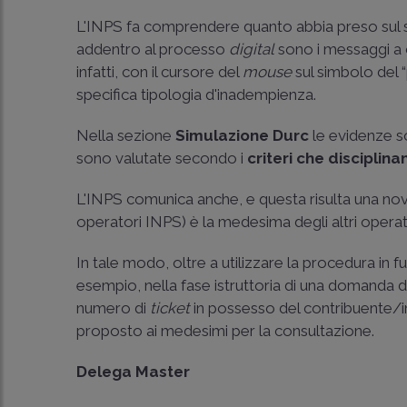
L'INPS fa comprendere quanto abbia preso sul s
addentro al processo
digital
sono i messaggi a c
infatti, con il cursore del
mouse
sul simbolo del “
specifica tipologia d'inadempienza.
Nella sezione
Simulazione Durc
le evidenze s
sono valutate secondo i
criteri che disciplinan
L'INPS comunica anche, e questa risulta una novit
operatori INPS) è la medesima degli altri operat
In tale modo, oltre a utilizzare la procedura in 
esempio, nella fase istruttoria di una domanda di 
numero di
ticket
in possesso del contribuente/in
proposto ai medesimi per la consultazione.
Delega Master