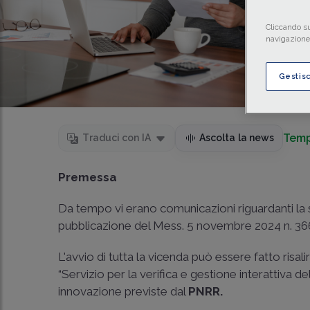
Cliccando su
navigazione 
Gestis
Temp
Traduci con IA
Ascolta la news
Premessa
Da tempo vi erano comunicazioni riguardanti la 
pubblicazione del Mess. 5 novembre 2024 n. 366
L'avvio di tutta la vicenda può essere fatto risali
“Servizio per la verifica e gestione interattiva del
innovazione previste dal
PNRR.