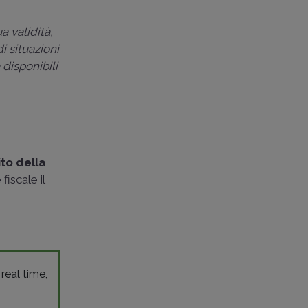
a validità,
i situazioni
 disponibili
ito della
iscale il
 real time,