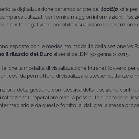
erio la digitalizzazione parlando anche dei
tooltip
, che pe
omparsa utilizzati per fornire maggiori informazioni. Posiz
punto interrogativo” è possibile visualizzare la descrizione 
ono esposte con le medesime modalità della sezione Ve.R.
o il rilascio del Durc
ai sensi del DM 30 gennaio 2015.
à, che la modalità di visualizzazione Intranet (ovvero per g
ori, così da permettere di visualizzare stesse risultanze e 
funzione della gestione complessiva della posizione contribu
rateazione), l'operatore avrà la possibilità di accedere, ins
termediario e da questo fornito, ai dati che la stessa proc