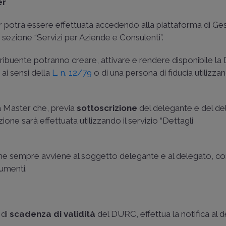
er
r potrà essere effettuata accedendo alla piattaforma di Ge
a sezione “Servizi per Aziende e Consulenti”.
ntribuente potranno creare, attivare e rendere disponibile la
 ai sensi della
L. n. 12/79
o di una persona di fiducia utilizzan
a Master che, previa
sottoscrizione
del delegante e del de
zione sarà effettuata utilizzando il servizio “Dettagli
me sempre avviene al soggetto delegante e al delegato, co
umenti.
 di
scadenza di validità
del DURC, effettua la notifica al 