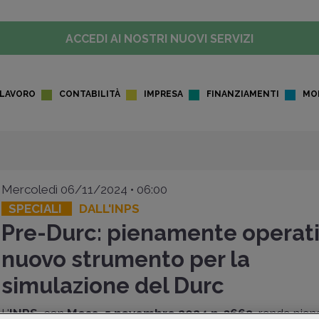
ACCEDI AI NOSTRI NUOVI SERVIZI
LAVORO
CONTABILITÀ
IMPRESA
FINANZIAMENTI
MO
Mercoledì 06/11/2024 • 06:00
SPECIALI
DALL'INPS
Pre-Durc: pienamente operativ
nuovo strumento per la
simulazione del Durc
L'
INPS
, con
Mess. 5 novembre 2024 n. 3662
, rende pie