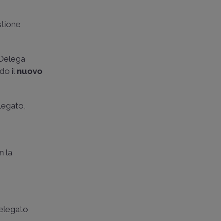
stione
 Delega
do il
nuovo
legato,
n la
delegato