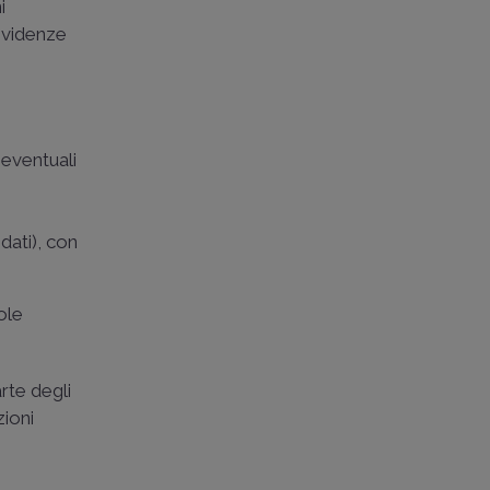
i
evidenze
 eventuali
odati), con
ole
rte degli
zioni