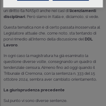
Di per sé i pareri degli enti volevano solo consegnare
un diritto (la NASpI) anche nei casi di
licenziamenti
disciplinari
. Però siamo in Italia e, diciamolo, si vede.
Questa tematica non è di certo passata inosservata al
Legislatore attuale che, come noto, sta tentando di
porvi rimedio all'interno della discussione del
DDL
Lavoro
.
In ogni caso la magistratura ha già esaminato la
questione diverse volte, consegnando un quadro di
tendenziale censura. Almeno fino ad oggi quando il
Tribunale di Cremona, con la sentenza n. 333 del 15
ottobre 2024, sembra aver cambiato orientamento.
La giurisprudenza precedente
Sul punto vi sono diverse sentenze.