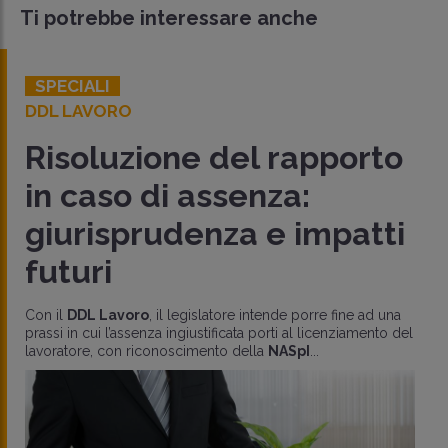
Ti potrebbe interessare anche
LAVORO
DALL'INPS
NASpI ai deten
l rapporto
ampliate le con
nza:
per il riconosc
 e impatti
L’
INPS
, con
Circ. 16 luglio 2026 n.
recente orientamento della Corte di
ridefinisce e amplia
le
condizion
ntende porre fine ad una
porti al licenziamento del
la
NASpI
...