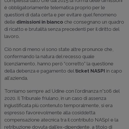
complessa dato che dal 2015 la forma delle dimissioni
è obbligatoriamente telematica proprio per le
questioni di data certa e per evitare quel fenomeno
delle
dimissioni in bianco
che consegnano un quadro
di ricatto e brutalità senza precedenti per il diritto del
lavoro.
Ciò non di meno vi sono state altre pronunce che,
confermando la natura del recesso quale
licenziamento, hanno però “corretto” la questione
della debenza e pagamento del
ticket NASPI
in capo
all'azienda.
Torniamo sempre ad Udine con l'ordinanza n°
106 del
2020. Il Tribunale
friulano, in un caso di assenza
ingiustificata più contenuto temporalmente, si era
espresso favorevolmente alla cosiddetta
compensazione atecnica tra il contributo NASpI e la
retribuzione dovuta dall'ex-dipendente, a titolo di