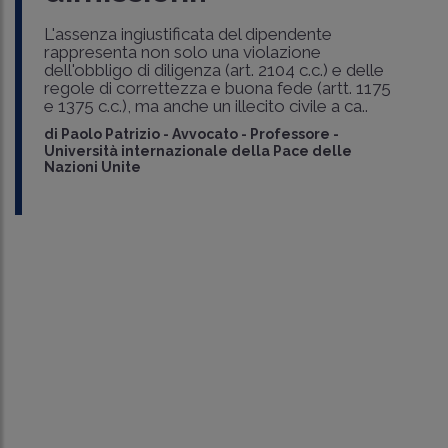
L'assenza ingiustificata del dipendente
rappresenta non solo una violazione
dell'obbligo di diligenza (art. 2104 c.c.) e delle
regole di correttezza e buona fede (artt. 1175
e 1375 c.c.), ma anche un illecito civile a ca..
di
Paolo Patrizio
-
Avvocato - Professore -
Università internazionale della Pace delle
Nazioni Unite