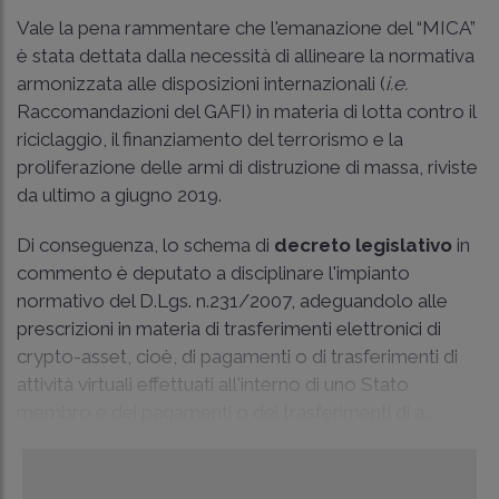
Vale la pena rammentare che l'emanazione del “MICA”
è stata dettata dalla necessità di allineare la normativa
armonizzata alle disposizioni internazionali (
i.e.
Raccomandazioni del GAFI) in materia di lotta contro il
riciclaggio, il finanziamento del terrorismo e la
proliferazione delle armi di distruzione di massa, riviste
da ultimo a giugno 2019.
Di conseguenza, lo schema di
decreto legislativo
in
commento è deputato a disciplinare l'impianto
normativo del D.Lgs. n.231/2007, adeguandolo alle
prescrizioni in materia di trasferimenti elettronici di
crypto-asset, cioè, di pagamenti o di trasferimenti di
attività virtuali effettuati all'interno di uno Stato
membro e dei pagamenti o dei trasferimenti di a...