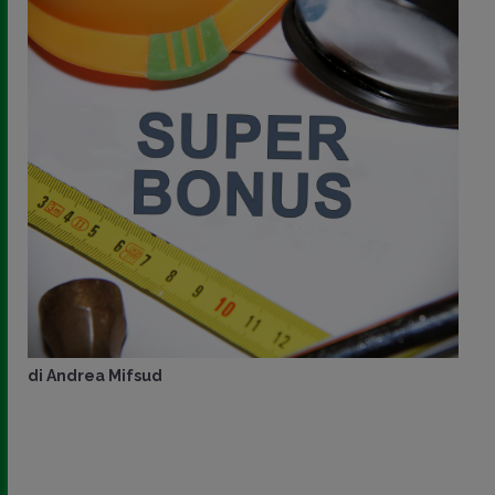
di
Andrea Mifsud