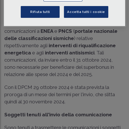
Tempo di lettura
2 min.
Rifiuta tutti
Accetta tutti i cookie
Con il
DPCM 17 settembre 2024
sono stati fissati
termini e condizioni per la trasmissione delle
comunicazioni a
ENEA
e
PNCS
(
portale nazionale
delle classificazioni sismiche
) relative
rispettivamente agli
interventi di riqualificazione
energetica
e agli
interventi antisismici
. Tali
comunicazioni, da inviare entro il 31 ottobre 2024,
sono necessarie per beneficiare del superbonus in
relazione alle spese del 2024 e del 2025.
Con il DPCM 29 ottobre 2024 è stata prevista la
proroga di un mese dei termini per l'invio, che slitta
quindi al 30 novembre 2024.
Soggetti tenuti all'invio della comunicazione
Sono tenuti a trasmettere le comunicazioni i soggetti