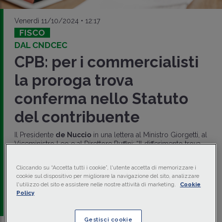
Venerdì 11/10/2024 • 12:17
FISCO
DAL CNDCEC
CPB: per i commercialisti
la proroga trova
conferma nello Statuto
del contribuente
Il Presidente
de Nuccio
in una lettera al Ministro Giorgetti, al
Viceministro Leo e al Direttore Ruffini: “Il differimento trova
conferma nello
Statuto dei diritti del contribuente
”.
Dalla categoria arriva anche la richiesta di strumenti che
Cliccando su “Accetta tutti i cookie”, l'utente accetta di memorizzare i
semplifichino la raccolta e il recupero dei dati dei
cookie sul dispositivo per migliorare la navigazione del sito, analizzare
contribuenti relativi al 2018-2023
.
l'utilizzo del sito e assistere nelle nostre attività di marketing.
Cookie
Policy
a cura di
redazione Memento
Gestisci cookie