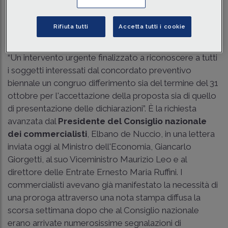
Traduci con IA
Ascolta la news
Rifiuta tutti
Accetta tutti i cookie
Tempo di lettura
2 min.
“Un intervento urgente finalizzato a riconoscere a tutti
i soggetti interessati dal concordato preventivo
biennale un congruo differimento sia del termine del 31
ottobre per l'accettazione della proposta sia di quello
di presentazione delle dichiarazioni”. È la richiesta
avanzata dal
Presidente del Consiglio nazionale
dei commercialisti
, Elbano de Nuccio, in una lettera
inviata oggi al Ministro dell'Economia, Giancarlo
Giorgetti, al suo Viceministro Maurizio Leo e al
direttore delle Entrate Ernesto Maria Ruffini. I
commercialisti avevano già manifestato la necessità di
una proroga attraverso una nota stampa diffusa la
scorsa settimana dopo che al Consiglio nazionale
erano arrivate numerosissime segnalazioni di