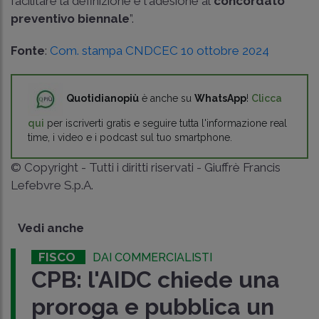
facilitare la definizione e l'adesione al
concordato
preventivo biennale
”.
Fonte
:
Com. stampa CNDCEC 10 ottobre 2024
Quotidianopiù
è anche su
WhatsApp
!
Clicca
qui
per iscriverti gratis e seguire tutta l'informazione real
time, i video e i podcast sul tuo smartphone.
© Copyright - Tutti i diritti riservati - Giuffrè Francis
Lefebvre S.p.A.
Vedi anche
FISCO
DAI COMMERCIALISTI
CPB: l'AIDC chiede una
proroga e pubblica un