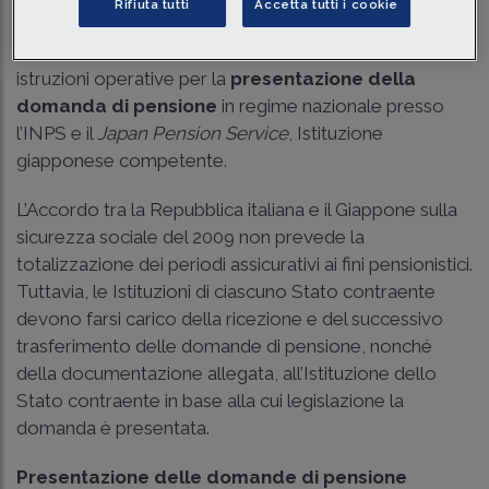
Rifiuta tutti
Accetta tutti i cookie
L’INPS, con Mess. 9 ottobre 2024 n. 3351, ha fornito le
istruzioni operative per la
presentazione della
domanda di pensione
in regime nazionale presso
l’INPS e il
Japan Pension Service
, Istituzione
giapponese competente.
L’Accordo tra la Repubblica italiana e il Giappone sulla
sicurezza sociale del 2009 non prevede la
totalizzazione dei periodi assicurativi ai fini pensionistici.
Tuttavia, le Istituzioni di ciascuno Stato contraente
devono farsi carico della ricezione e del successivo
trasferimento delle domande di pensione, nonché
della documentazione allegata, all’Istituzione dello
Stato contraente in base alla cui legislazione la
domanda è presentata.
Presentazione delle domande di pensione