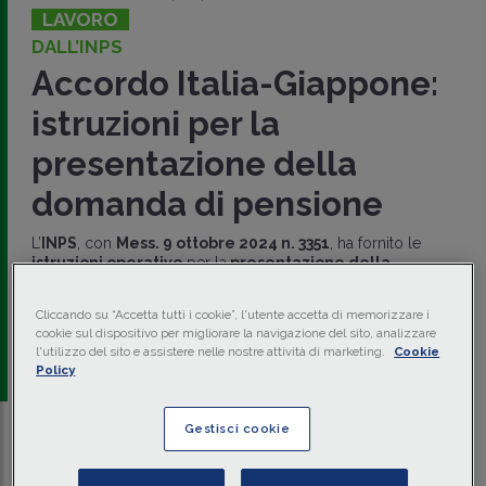
LAVORO
DALL’INPS
Accordo Italia-Giappone:
istruzioni per la
presentazione della
domanda di pensione
L’
INPS
, con
Mess. 9 ottobre 2024 n. 3351
, ha fornito le
istruzioni operative
per la
presentazione della
domanda di pensione
in regime nazionale presso l’INPS e
il
Japan Pension Service
, Istituzione giapponese
Cliccando su “Accetta tutti i cookie”, l'utente accetta di memorizzare i
competente.
cookie sul dispositivo per migliorare la navigazione del sito, analizzare
l'utilizzo del sito e assistere nelle nostre attività di marketing.
Cookie
a cura di
redazione Memento
Policy
Gestisci cookie
Traduci con IA
Ascolta la news
Tempo di lettura
4 min.