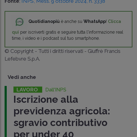
Fonte
:
INPS, Mess. 9 ottobre 2024, n. 3338
Quotidianopiù
è anche su
WhatsApp
!
Clicca
qui
per iscriverti gratis e seguire tutta l'informazione real
time, i video e i podcast sul tuo smartphone.
© Copyright - Tutti i diritti riservati - Giuffrè Francis
Lefebvre S.p.A.
Vedi anche
LAVORO
Dall'INPS
Iscrizione alla
previdenza agricola:
sgravio contributivo
per under 40