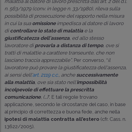
malattia al datore di lavoro prescritta dall'art. 2 del d.l.
n. 563/1979 (conv. in
legge n. 33/1980
), rileva sulla
possibilità di prosecuzione del rapporto nella misura
in cui la sua
omissione
impedisca al datore di lavoro
di
controllare lo stato di malattia
e la
giustificatezza dell'assenza
, ed allo stesso
lavoratore di
provarla a distanza di tempo
, ove si
tratti di malattie a carattere transeunte, che non
lasciano traccia apprezzabile”
. Per converso, “
il
lavoratore può provare la giustificatezza dell'assenza,
ai sensi dell'
art. 2119 c.c.
, anche
successivamente
alla malattia
, ove sia stato nell'
impossibilità
incolpevole di effettuare la prescritta
comunicazione
, (…)
”. E tali regole trovano
applicazione, secondo le circostanze del caso, in base
al principio di correttezza e buona fede, anche nella
ipotesi di malattia contratta all'estero
(cfr.
Cass. n.
13622/2005
).