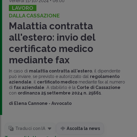
Venerdì 11/10/2024 • 06:00
LAVORO
DALLA CASSAZIONE
Malattia contratta
all'estero: invio del
certificato medico
mediante fax
In caso di
malattia contratta all'estero
, il dipendente
può inviare, se previsto e autorizzato dal
regolamento
aziendale
, il
certificato medico
mediante fax al numero
di
fax aziendale
. A stabilirlo è la
Corte di Cassazione
con
ordinanza 25 settembre 2024 n. 25661
.
di
Elena Cannone
-
Avvocato
Traduci con IA
Ascolta la news