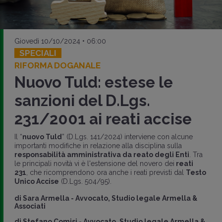
Giovedì 10/10/2024 • 06:00
SPECIALI
RIFORMA DOGANALE
Nuovo Tuld: estese le
sanzioni del D.Lgs.
231/2001 ai reati accise
Il “
nuovo Tuld
” (D.Lgs. 141/2024) interviene con alcune
importanti modifiche in relazione alla disciplina sulla
responsabilità amministrativa da reato degli Enti
. Tra
le principali novità vi è l'estensione del novero dei
reati
231
, che ricomprendono ora anche i reati previsti dal
Testo
Unico Accise
(D.Lgs. 504/95).
di
Sara Armella
-
Avvocato, Studio legale Armella &
Associati
di
Stefano Comisi
-
Avvocato, Studio legale Armella &