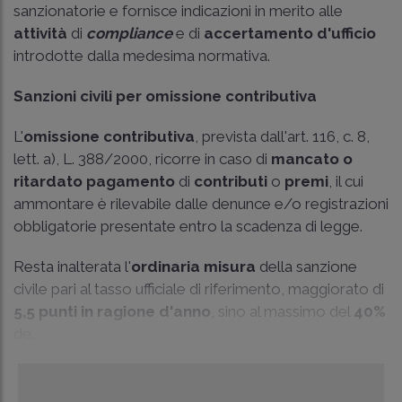
sanzionatorie e fornisce indicazioni in merito alle
attività
di
compliance
e di
accertamento
d'ufficio
introdotte dalla medesima normativa.
Sanzioni civili per omissione contributiva
L'
omissione contributiva
, prevista dall'art. 116, c. 8,
lett. a), L. 388/2000, ricorre in caso di
mancato o
ritardato pagamento
di
contributi
o
premi
, il cui
ammontare è rilevabile dalle denunce e/o registrazioni
obbligatorie presentate entro la scadenza di legge.
Resta inalterata l'
ordinaria
misura
della sanzione
civile pari al tasso ufficiale di riferimento, maggiorato di
5,5 punti in ragione d'anno
, sino al massimo del
40%
de...