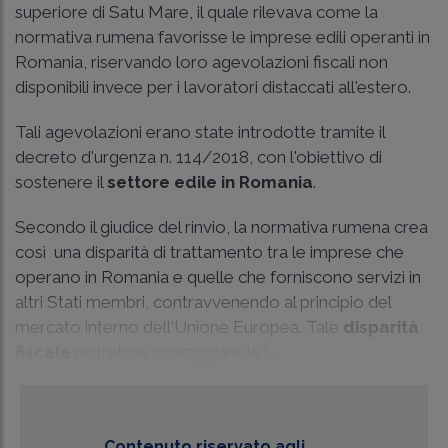
superiore di Satu Mare, il quale rilevava come la
normativa rumena favorisse le imprese edili operanti in
Romania, riservando loro agevolazioni fiscali non
disponibili invece per i lavoratori distaccati all'estero.
Tali agevolazioni erano state introdotte tramite il
decreto d'urgenza n. 114/2018, con l'obiettivo di
sostenere il
settore edile in Romania
.
Secondo il giudice del rinvio, la normativa rumena crea
così una disparità di trattamento tra le imprese che
operano in Romania e quelle che forniscono servizi in
altri Stati membri, contravvenendo al principio del
mercato interno dell'Unione Europea. Tale
disparità
fiscale
potrebbe scoraggiare le i...
Contenuto riservato agli