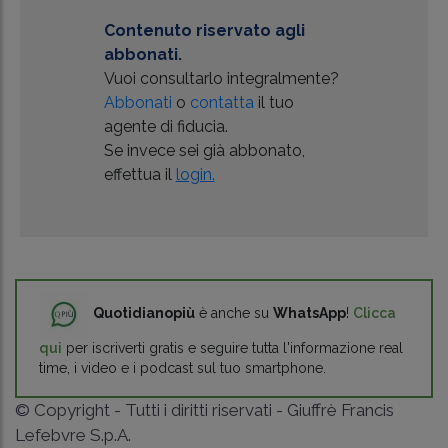
Contenuto riservato agli
abbonati.
Vuoi consultarlo integralmente?
Abbonati
o
contatta
il tuo
agente di fiducia.
Se invece sei già abbonato,
effettua il
login.
Quotidianopiù
è anche su
WhatsApp
!
Clicca
qui
per iscriverti gratis e seguire tutta l'informazione real
time, i video e i podcast sul tuo smartphone.
© Copyright - Tutti i diritti riservati - Giuffrè Francis
Lefebvre S.p.A.