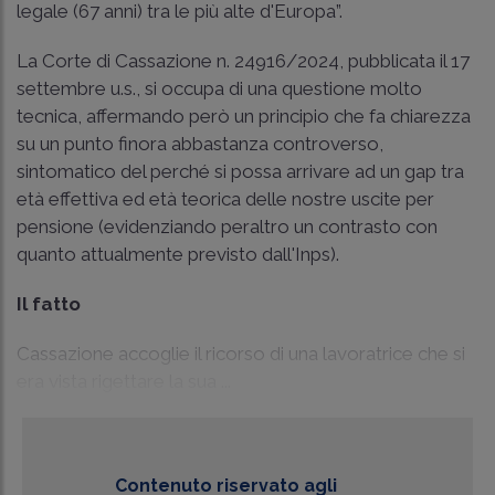
legale (67 anni) tra le più alte d'Europa”.
La
Corte di Cassazione n. 24916/2024
, pubblicata il 17
settembre u.s., si occupa di una questione molto
tecnica, affermando però un principio che fa chiarezza
su un punto finora abbastanza controverso,
sintomatico del perché si possa arrivare ad un gap tra
età effettiva ed età teorica delle nostre uscite per
pensione (evidenziando peraltro un contrasto con
quanto attualmente previsto dall'Inps).
Il fatto
Cassazione accoglie il ricorso di una lavoratrice che si
era vista rigettare la sua ...
Contenuto riservato agli