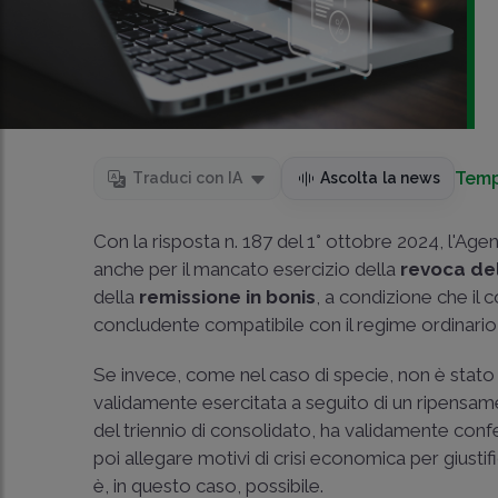
Temp
Traduci con IA
Ascolta la news
Con la risposta n. 187 del 1° ottobre 2024, l'Age
anche per il mancato esercizio della
revoca del
della
remissione in bonis
, a condizione che i
concludente compatibile con il regime ordinario
Se invece, come nel caso di specie, non è stat
validamente esercitata a seguito di un ripensament
del triennio di consolidato, ha validamente confe
poi allegare motivi di crisi economica per giustif
è, in questo caso, possibile.