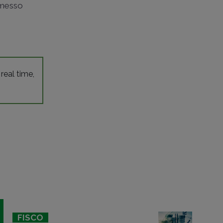
mmesso
 real time,
FISCO