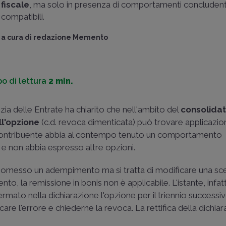
fiscale
, ma solo in presenza di comportamenti concludent
compatibili.
a cura di
redazione Memento
o di lettura
2 min.
nzia delle Entrate ha chiarito che nell'ambito del
consolidat
l'opzione
(c.d. revoca dimenticata) può trovare applicazione
l contribuente abbia al contempo tenuto un comportamento
 e non abbia espresso altre opzioni.
o omesso un adempimento ma si tratta di modificare una sce
o, la remissione in bonis non è applicabile. L'istante, infatt
rmato nella dichiarazione l'opzione per il triennio successi
icare l'errore e chiederne la revoca. La rettifica della dichi