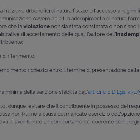
fruizione di benefici di natura fiscale o l'accesso a regimi fi
va comunicazione ovvero ad altro adempimento di natura for
pre che la
violazione
non sia stata constatata o non siano in
nistrative di accertamento delle quali l'autore dell'
inademp
tribuente:
e di riferimento;
empimento richiesto entro il termine di presentazione della
a minima della sanzione stabilita dall'
art. 11 c. 1 D.Lgs. 471
uto, dunque, evitare che il contribuente in possesso dei requi
possa non fruirne a causa del mancato esercizio dell'opzion
rova di aver tenuto un comportamento coerente con il reg