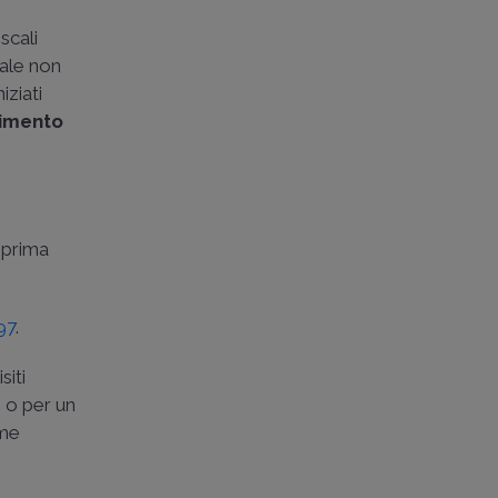
scali
male non
iziati
imento
 prima
/97
.
siti
e o per un
ime