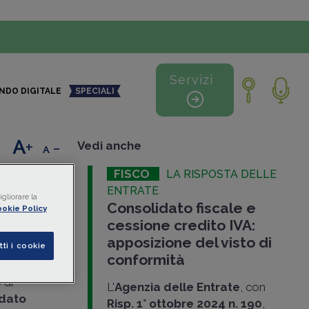
Servizi
NDO DIGITALE
SPECIALI
+
-
Vedi anche
FISCO
LA RISPOSTA DELLE
e in
ENTRATE
gliorare la
Consolidato fiscale e
cizio
okie Policy
cessione credito IVA:
apposizione del visto di
tti i cookie
conformità
87
, ha
 di
L'
Agenzia delle Entrate
, con
idato
Risp. 1° ottobre 2024 n. 190
,