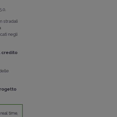
5.0.
n stradali
a
cati negli
 credito
delle
progetto
 real time,