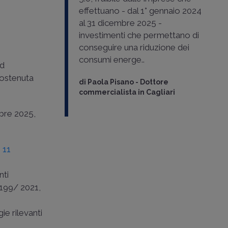
effettuano - dal 1° gennaio 2024
al 31 dicembre 2025 -
investimenti che permettano di
conseguire una riduzione dei
consumi energe..
ed
sostenuta
di
Paola Pisano
-
Dottore
commercialista in Cagliari
mbre 2025,
. 11
nti
s. 199/ 2021
,
ie rilevanti