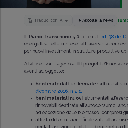
Temp
Traduci con IA
Ascolta la news
Il
Piano Transizione 5.0
, di cui all'
art. 38 del 
energetica delle imprese, attraverso la conces
per nuovi investimenti in strutture produttive ubi
A tal fine, sono agevolabili i progetti d'innovaz
aventi ad oggetto:
beni materiali
ed
immateriali
nuovi, stru
dicembre 2016, n. 232
;
beni materiali nuovi
, strumentali all'eser
rinnovabili destinata all'autoconsumo, anche
ad eccezione delle biomasse, compresi gli 
attività di formazione finalizzate all'acqu
per la transizione digitale ed energetica de