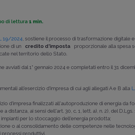
o di lettura
1 min.
DL 19/2024
, sostiene il processo di trasformazione digitale 
sione di un
credito d'imposta
proporzionale alla spesa 
cate nel territorio dello Stato.
ione avviati dal 1° gennaio 2024 e completati entro il 31 dice
mentali all'esercizio d'impresa di cui agli allegati A e B alla
L
cizio d'impresa finalizzati all'autoproduzione di energia da fo
 a distanza, ai sensi dell'
art. 30, c. 1, lett. a), n. 2), del D.Lg
impianti per lo stoccaggio dell'energia prodotta;
isizione o al consolidamento delle competenze nelle tecnolog
i processi produttivi.