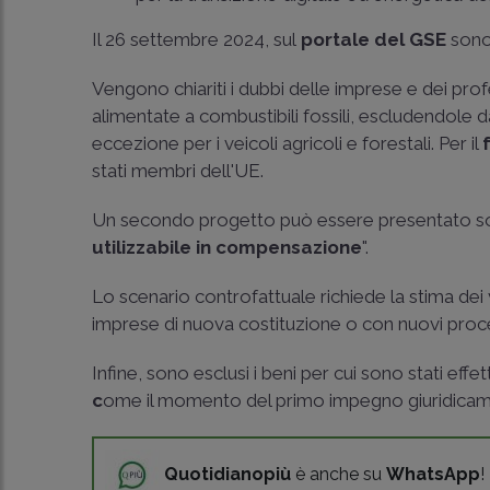
Il 26 settembre 2024, sul
portale del GSE
sono
Vengono chiariti i dubbi delle imprese e dei prof
alimentate a combustibili fossili, escludendole da
eccezione per i veicoli agricoli e forestali. Per il
stati membri dell'UE.
Un secondo progetto può essere presentato solo
utilizzabile in compensazione
".
Lo scenario controfattuale richiede la stima dei
imprese di nuova costituzione o con nuovi proce
Infine, sono esclusi i beni per cui sono stati effe
c
ome il momento del primo impegno giuridicamen
Quotidianopiù
è anche su
WhatsApp
!