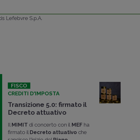
ncis Lefebvre S.p.A.
FISCO
CREDITI D'IMPOSTA
Transizione 5.0: firmato il
Decreto attuativo
Il
MIMIT
di concerto con il
MEF
ha
firmato il
Decreto attuativo
che
sancisce l'inizio del
Piano