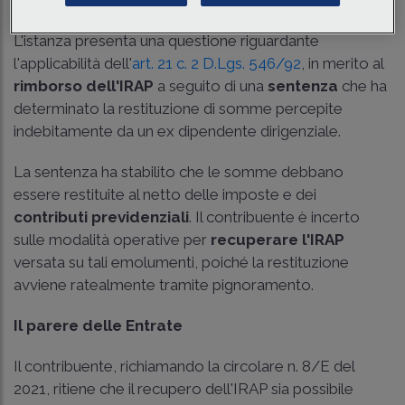
L'istanza presenta una questione riguardante
l'applicabilità dell'
art. 21 c. 2 D.Lgs. 546/92
, in merito al
rimborso dell'IRAP
a seguito di una
sentenza
che ha
determinato la restituzione di somme percepite
indebitamente da un ex dipendente dirigenziale.
La sentenza ha stabilito che le somme debbano
essere restituite al netto delle imposte e dei
contributi previdenziali
. Il contribuente è incerto
sulle modalità operative per
recuperare l'IRAP
versata su tali emolumenti, poiché la restituzione
avviene ratealmente tramite pignoramento.
Il parere delle Entrate
Il contribuente, richiamando la
circolare n. 8/E del
2021
, ritiene che il recupero dell'IRAP sia possibile