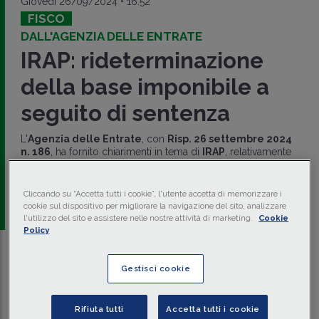
Giovedì 26/09/2024 • 16:52
FISCO
DALL'AGENZIA DELLE ENTRATE
IRAP: rideterminazione
della base imponibile a
seguito di sentenza
L'
Agenzia delle Entrate
, con
Risp. 26 settembre 2024
n. 186
, ha fornito chiarimenti in tema di
IRAP
, relativamente
alla
rideterminazione della base imponibile
a seguito
di
sentenza
.
Cliccando su “Accetta tutti i cookie”, l'utente accetta di memorizzare i
a cura di
redazione Memento
cookie sul dispositivo per migliorare la navigazione del sito, analizzare
l'utilizzo del sito e assistere nelle nostre attività di marketing.
Cookie
Policy
Traduci con IA
Ascolta la news
Gestisci cookie
Tempo di lettura
2 min.
Rifiuta tutti
Accetta tutti i cookie
Il quesito