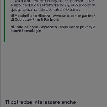
Il
Data Act
,
entrato in vigore l'11 gennaio 2024
e applicabile da settembre 2025, vuole coprire
quegli spazi non disciplinati dalle altre ..
di
Massimiliano Nicotra
-
Avvocato, senior partner
di Qubit Law Firm & Partners
di
Emidio Paone
-
Avvocato - consulente privacy e
nuove tecnologie
Ti potrebbe interessare anche