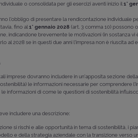
dividuale o consolidata per gli esercizi aventi inizio il
1° ge
no l'obbligo di presentare la rendicontazione individuale pe
ttavia, fino al
1° gennaio 2028
(art. 3 comma 10) possono 
tione, indicandone brevemente le motivazioni (in sostanza vi 
rlo al 2028 se in questi due anni l'impresa non è riuscita ad 
à
tali imprese dovranno includere in un'apposita sezione dell
sostenibilità) le informazioni necessarie per comprendere l'
 e le informazioni di come le questioni di sostenibilità influis
deve includere una descrizione:
one si rischi e alle opportunità in tema di sostenibilità, i pian
modello e della strategia aziendale con la transizione verso