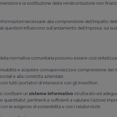
dimensioni e la sostituzione della rendicontazione non finanzi
n informazioni necessarie alla comprensione dell'impatto del
ali questioni influiscono sull'andamento dell'impresa, sui suoi 
ella normativa comunitaria possono essere così sintetizzat
onsabilità e acquisire consapevolezza e comprensione dei ri
sociali e alla condotta aziendale;
on tutti i portatori di interessi e con gli investitori.
no costituire un
sistema informativo
strutturato ed adegu
 e quantitativi, pertinenti e sufficienti a valutare l'azione imp
n le esigenze di sostenibilità e con i relativi rischi.