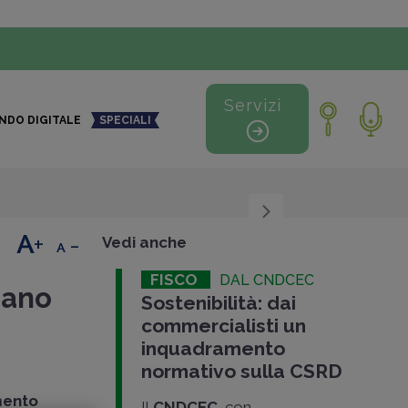
Servizi
NDO DIGITALE
SPECIALI
+
-
Vedi anche
FISCO
DAL CNDCEC
zano
Sostenibilità: dai
commercialisti un
inquadramento
normativo sulla CSRD
mento
Il
CNDCEC
, con