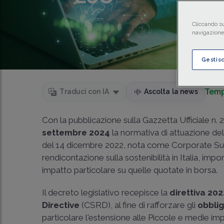
Cliccando su
navigazione 
Gestis
Temp
Traduci con IA
Ascolta la news
Con la pubblicazione sulla Gazzetta Ufficiale n.
settembre 2024
la normativa di attuazione de
del 14 dicembre 2022, nota come Corporate Sust
rendicontazione sulla sostenibilità in Italia, i
impatto particolare su quelle quotate in borsa.
Il decreto legislativo recepisce la
direttiva 2
Directive
(CSRD), al fine di rafforzare gli
obblig
particolare l'estensione alle Piccole e medie im