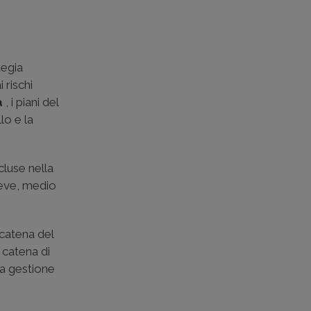
tegia
 rischi
à
, i piani del
llo e la
cluse nella
reve, medio
 catena del
 catena di
la gestione