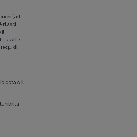
ichi (art.
 rilasci
il
ntrodotte
requisiti
a data e il
enibilità