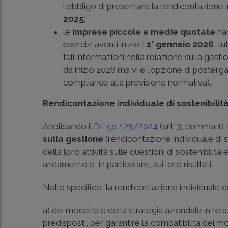
l'obbligo di presentare la rendicontazione in
2025
;
le
imprese piccole e medie quotate
han
esercizi aventi inizio il
1° gennaio 2026
, tu
tali informazioni nella relazione sulla ges
da inizio 2026 ma vi è l'opzione di posterga
compliance alla previsione normativa).
Rendicontazione individuale di sostenibilit
Applicando il
D.Lgs. 125/2024
(art. 3, comma 1) 
sulla gestione
(rendicontazione individuale di 
della loro attività sulle questioni di sostenibilità
andamento e, in particolare, sui loro risultati.
Nello specifico, la rendicontazione individuale 
a) del modello e della strategia aziendale in relazi
predisposti, per garantire la compatibilità del 