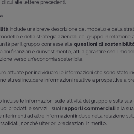
 di cui alle lettere precedenti.
tà
lità
include una breve descrizione del modello e della stra
 modello e della strategia aziendali del gruppo in relazione ai
rtunità per il gruppo connesse alle
questioni di sostenibilit
 piani finanziari e di investimento, atti a garantire che il mode
sizione verso un'economia sostenibile.
e attuate per individuare le informazioni che sono state in
o altresì includere informazioni relative a prospettive a b
 incluse le informazioni sulle attività del gruppo e sulla sua
oi prodotti e servizi, i suoi
rapporti commerciali
e la sua
 riferimenti ad altre informazioni incluse nella relazione sul
onsolidati, nonché ulteriori precisazioni in merito.