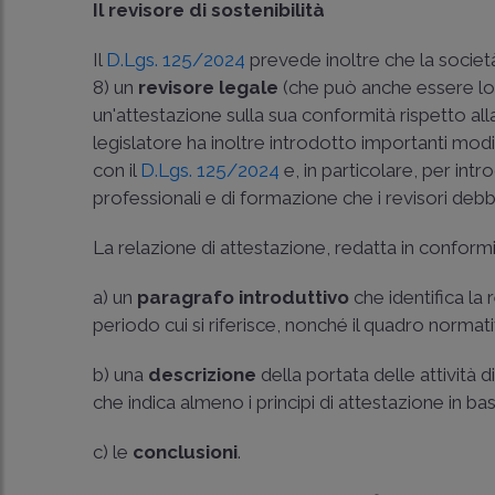
Il revisore di sostenibilità
Il
D.Lgs. 125/2024
prevede inoltre che la società 
8) un
revisore legale
(che può anche essere lo s
un'attestazione sulla sua conformità rispetto all
legislatore ha inoltre introdotto importanti modi
con il
D.Lgs. 125/2024
e, in particolare, per intr
professionali e di formazione che i revisori deb
La relazione di attestazione, redatta in conformi
a) un
paragrafo introduttivo
che identifica la 
periodo cui si riferisce, nonché il quadro normati
b) una
descrizione
della portata delle attività 
che indica almeno i principi di attestazione in base
c) le
conclusioni
.