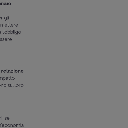
nnaio
r gli
omettere
è l'obbligo
essere
a
relazione
impatto
cono sul loro
i, se
 un'economia