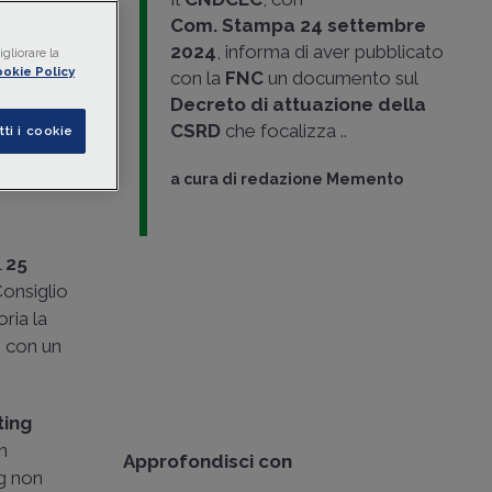
un
Com. Stampa
24 settembre
e nella
2024
, informa di aver pubblicato
gliorare la
okie Policy
con la
FNC
un documento sul
Decreto di attuazione della
e in Roma
CSRD
che focalizza ..
tti i cookie
a cura di
redazione Memento
l
25
onsiglio
ria la
, con un
ting
n
Approfondisci con
ng non