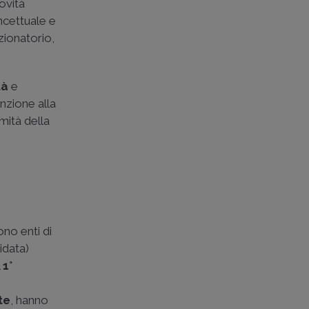
ovità
oncettuale e
zionatorio,
tà
e
enzione alla
rmità della
ono enti di
idata)
l
1°
te
, hanno