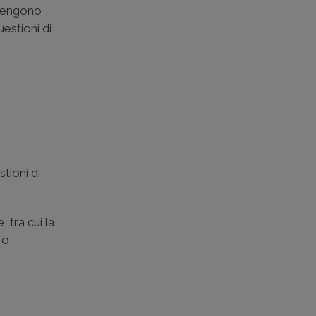
 tengono
estioni di
tioni di
, tra cui la
 o