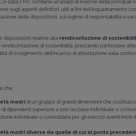
alla FNC contiene un'analisi di insieme delle principali n
ne sugli aspetti definitori, utili ai fini dell'inquadramento c
cazione delle disposizioni, sul regime di responsabilità e san
e disposizioni relative alla
rendicontazione di sostenibili
la rendicontazione di sostenibilità, prestando particolare att
alità di svolgimento dell'incarico di attestazione sulla confo
e che:
ietà madri
di un gruppo di grandi dimensioni che costituisc
i dipendenti superiore a 500 (su base individuale o consol
one individuale o consolidata per gli esercizi aventi inizio i
ietà madri diverse da quelle di cui al punto preceden