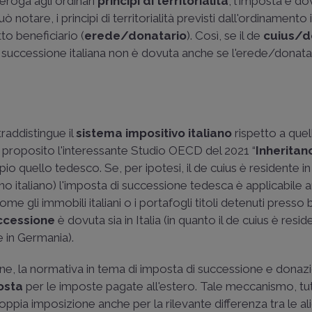
n deroga agli ordinari
principi di territorialità
, l'imposta è d
può notare, i principi di territorialità previsti dall'ordinamento
to beneficiario (
erede/donatario
). Così, se il de
cuius/d
di successione italiana non è dovuta anche se l'erede/donata
traddistingue il
sistema impositivo italiano
rispetto a quell
n proposito l'interessante Studio OECD del 2021 “
Inheritan
o quello tedesco. Se, per ipotesi, il de cuius è residente in 
no italiano) l'imposta di successione tedesca è applicabile 
(come gli immobili italiani o i portafogli titoli detenuti press
uccessione
è dovuta sia in Italia (in quanto il de cuius è resid
e in Germania).
ione, la normativa in tema di imposta di successione e donaz
osta
per le imposte pagate all'estero. Tale meccanismo, tut
doppia imposizione anche per la rilevante differenza tra le a