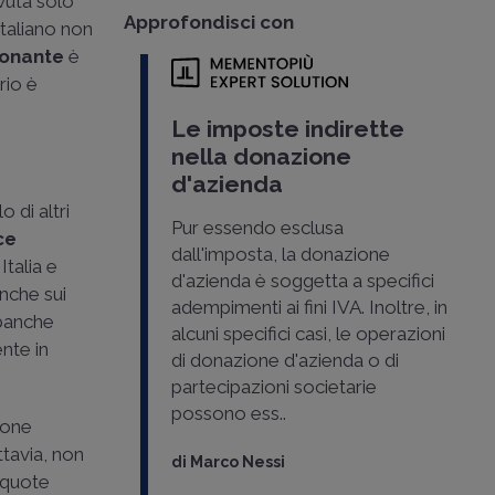
ovuta solo
Approfondisci con
 italiano non
onante
è
rio è
Le imposte indirette
nella donazione
d'azienda
o di altri
Pur essendo esclusa
ce
dall'imposta, la donazione
Italia e
d'azienda è soggetta a specifici
anche sui
adempimenti ai fini IVA. Inoltre, in
o banche
alcuni specifici casi, le operazioni
ente in
di donazione d'azienda o di
partecipazioni societarie
possono ess..
ione
tavia, non
di
Marco Nessi
liquote