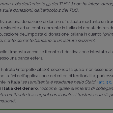
mma 1-bis dell'articolo 55 del TUS (…) non ha inteso derog
osta sulle donazioni, dall'articolo 2 del TUS
”.
ativa ad una donazione di denaro effettuata mediante un tr
residente ad un conto corrente in Italia del donatario resid
plicazione dell'imposta di donazione italiana in quanto “
prim
su conto corrente bancario di un istituto svizzero
”.
ile l'imposta anche se il conto di destinazione intestato al
resso una banca estera.
 Entrate (interpello citato), secondo la quale, non essendo
mo, ai fini dell'applicazione dei criteri di territorialità, può es
e in Italia “
se l'emittente è residente nello Stato
” (
art. 3 c
n Italia del denaro
, “
occorre, quale elemento di colleg
etto emittente (l'assegno) con il quale si trasferisce la disp
onazione
”.