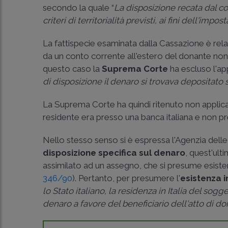
secondo la quale “
La disposizione recata dal co
criteri di territorialità previsti, ai fini dell'imp
La fattispecie esaminata dalla Cassazione è rel
da un conto corrente all'estero del donante non 
questo caso la
Suprema Corte
ha escluso l'ap
di disposizione il denaro si trovava depositato 
La Suprema Corte ha quindi ritenuto non applicab
residente era presso una banca italiana e non p
Nello stesso senso si è espressa l'Agenzia delle
disposizione specifica sul denaro
, quest'ulti
assimilato ad un assegno, che si presume esistent
346/90
). Pertanto, per presumere l'
esistenza i
lo Stato italiano, la residenza in Italia del sogg
denaro a favore del beneficiario dell'atto di d