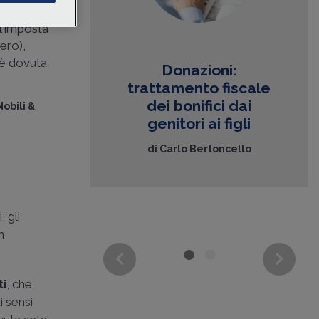
one
. In
l'imposta
le famiglie
tero),
contezza di
 è dovuta
rietà, in
Donazioni:
tto di
trattamento fiscale
n..
dei bonifici dai
obili &
genitori ai figli
ttore
io Biscozzi
di
Carlo Bertoncello
, gli
n
ti
, che
i sensi