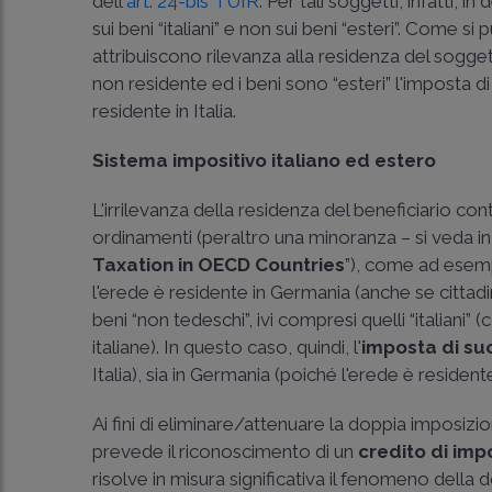
dell'
art. 24-bis TUIR
. Per tali soggetti, infatti, i
sui beni “italiani” e non sui beni “esteri”. Come si 
attribuiscono rilevanza alla residenza del sogget
non residente ed i beni sono “esteri” l'imposta 
residente in Italia.
Sistema impositivo italiano ed estero
L'irrilevanza della residenza del beneficiario con
ordinamenti (peraltro una minoranza – si veda i
Taxation in OECD Countries
”), come ad esempi
l'erede è residente in Germania (anche se cittadi
beni “non tedeschi”, ivi compresi quelli “italiani” 
italiane). In questo caso, quindi, l'
imposta di s
Italia), sia in Germania (poiché l'erede è resident
Ai fini di eliminare/attenuare la doppia imposiz
prevede il riconoscimento di un
credito di imp
risolve in misura significativa il fenomeno della 