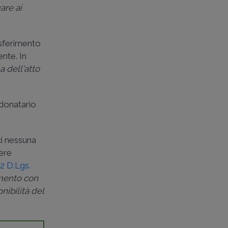
are ai
asferimento
ente. In
a dell'atto
 donatario
ci nessuna
sere
. 2 D.Lgs.
amento con
onibilità del