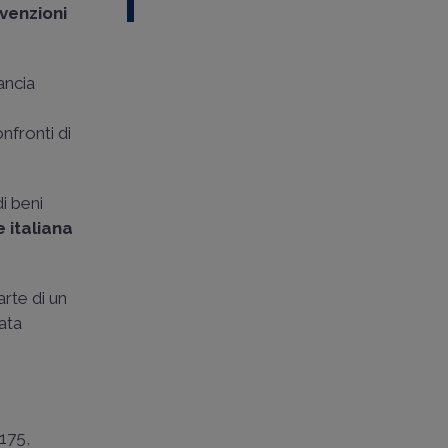
venzioni
rancia
a
onfronti di
i beni
 italiana
arte di un
ata
8175
,