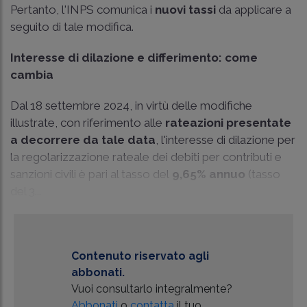
Pertanto, l'INPS comunica i
nuovi tassi
da applicare a
seguito di tale modifica.
Interesse di dilazione e differimento: come
cambia
Dal 18 settembre 2024, in virtù delle modifiche
illustrate, con riferimento alle
rateazioni presentate
a decorrere da tale data
, l'interesse di dilazione per
la regolarizzazione rateale dei debiti per contributi e
sanzioni civili è pari al tasso del
9,65% annuo
(tasso
del 3...
Contenuto riservato agli
abbonati.
Vuoi consultarlo integralmente?
Abbonati
o
contatta
il tuo