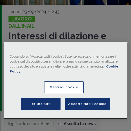
Lunedì 23/09/2024 • 12:45
LAVORO
DALL'INAIL
Interessi di dilazione e
differimento: nuovo tasso
BCE
Cliccando su “Accetta tutti i cookie”, l'utente accetta di memorizzare i
cookie sul dispositivo per migliorare la navigazione del sito, analizzare
l'utilizzo del sito e assistere nelle nostre attività di marketing.
Cookie
Alla luce della decisione della
BCE
, l'INAIL, con
Circ. 20
Policy
settembre 2024 n. 28
, conferma la misura del
nuovo
tasso
di dilazione e di differimento da applicare agli importi
dovuti a titolo di
contribuzione
, nonché sulla misura
Gestisci cookie
delle
sanzioni civili.
a cura di
redazione Memento
Rifiuta tutti
Accetta tutti i cookie
Traduci con IA
Ascolta la news