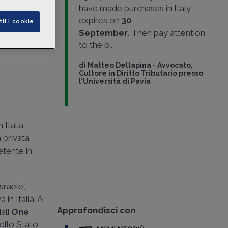
have made purchases in Italy
expires on
30
tti i cookie
esso
September
. Then pay attention
to the p..
di
Matteo Dellapina
-
Avvocato,
Cultore in Diritto Tributario presso
l’Università di Pavia
n Italia
a privata
etente in
Israele,
in Italia. A
Approfondisci con
iali
One
dello Stato