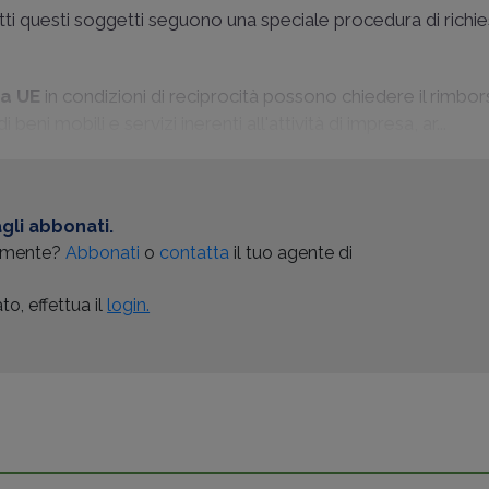
Tutti questi soggetti seguono una speciale procedura di richie
ra UE
in condizioni di reciprocità possono chiedere il rimbo
beni mobili e servizi inerenti all'attività di impresa, ar...
gli abbonati.
almente?
Abbonati
o
contatta
il tuo agente di
o, effettua il
login.