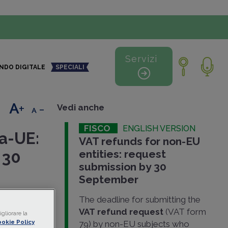
Servizi
NDO DIGITALE
SPECIALI
+
-
Vedi anche
FISCO
ENGLISH VERSION
ra-UE:
VAT refunds for non-EU
entities: request
 30
submission by 30
September
tanza di
The deadline for submitting the
ra-UE, che
VAT refund request
(VAT form
gliorare la
ità post
okie Policy
79) by non-EU subjects who