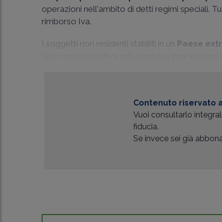
operazioni nell'ambito di detti regimi speciali. 
rimborso Iva.
I soggetti non residenti stabiliti in un
Paese ext
dell'imposta relativa agli acquisti e importazioni di 
Contenuto riservato a
Vuoi consultarlo integr
fiducia.
Se invece sei già abbonat