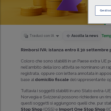
Gestis
Temp
Traduci con IA
Ascolta la news
Rimborsi IVA: istanza entro il 30 settembre 
Coloro che sono stabiliti in un Paese extra UE 
nell'ambito della loro attività se nominano un rap
registrata, oppure con lettera annotata in apposi
base al
domicilio fiscale
del rappresentante oppu
Tuttavia i soggetti stabiliti in uno Stato extra-UE
Norvegia e Svizzera) possono richiedere un rimbo
questi soggetti si aggiungono quelli che, pur stab
Stop Shop
(OSS) e
Import One Stop Shop
(IO