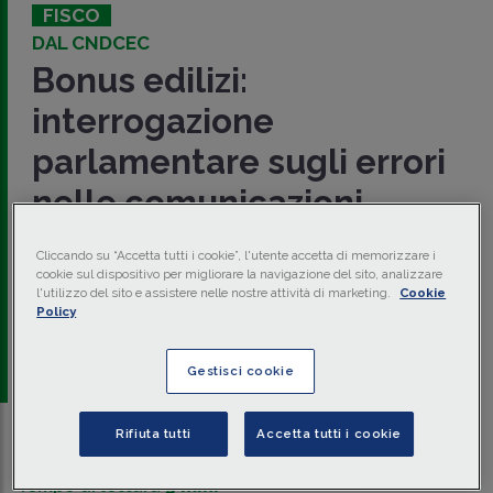
FISCO
DAL CNDCEC
Bonus edilizi:
interrogazione
parlamentare sugli errori
nelle comunicazioni
​Il
CNDCEC
, con
Com. Stampa 17 settembre 2024
,
Cliccando su “Accetta tutti i cookie”, l'utente accetta di memorizzare i
esprime il proprio apprezzamento sull'
interrogazione
cookie sul dispositivo per migliorare la navigazione del sito, analizzare
parlamentare
sugli errori nelle comunicazioni di
opzione
l'utilizzo del sito e assistere nelle nostre attività di marketing.
Cookie
di sconto
o
cessione
il cui termine di presentazione è
Policy
scaduto il
4 aprile 2024
.
a cura di
redazione Memento
Gestisci cookie
Rifiuta tutti
Accetta tutti i cookie
Traduci con IA
Ascolta la news
Tempo di lettura
3 min.