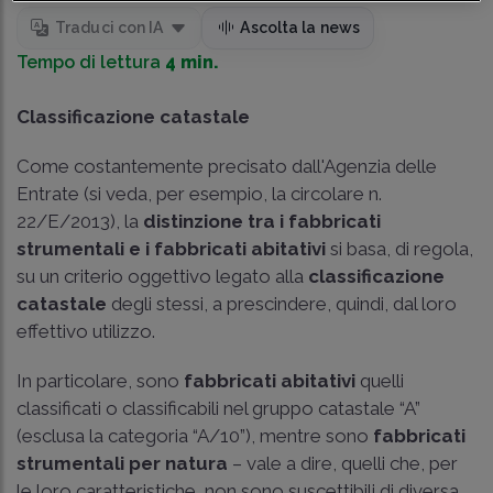
Traduci con IA
Ascolta la news
Tempo di lettura
4 min.
Classificazione catastale
Come costantemente precisato dall'Agenzia delle
Entrate (si veda, per esempio, la
circolare n.
22/E/2013
), la
distinzione tra i fabbricati
strumentali e i fabbricati abitativi
si basa, di regola,
su un criterio oggettivo legato alla
classificazione
catastale
degli stessi, a prescindere, quindi, dal loro
effettivo utilizzo.
In particolare, sono
fabbricati abitativi
quelli
classificati o classificabili nel gruppo catastale “A”
(esclusa la categoria “A/10”), mentre sono
fabbricati
strumentali per natura
– vale a dire, quelli che, per
le loro caratteristiche, non sono suscettibili di diversa