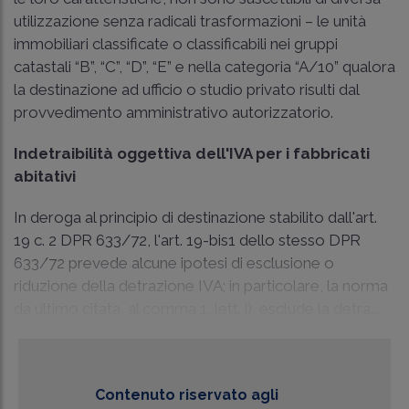
utilizzazione senza radicali trasformazioni – le unità
immobiliari classificate o classificabili nei gruppi
catastali “B”, “C”, “D”, “E” e nella categoria “A/10” qualora
la destinazione ad ufficio o studio privato risulti dal
provvedimento amministrativo autorizzatorio.
Indetraibilità oggettiva dell'IVA per i fabbricati
abitativi
In deroga al principio di destinazione stabilito dall'art.
19 c. 2 DPR 633/72, l'art. 19-bis1 dello stesso DPR
633/72 prevede alcune ipotesi di esclusione o
riduzione della detrazione IVA; in particolare, la norma
da ultimo citata, al comma 1, lett. i), esclude la detra...
Contenuto riservato agli