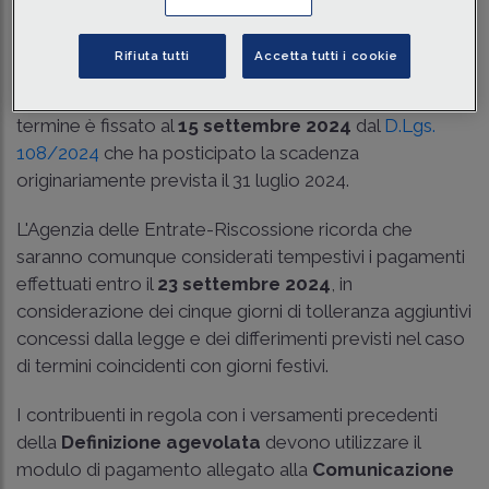
Tempo di lettura
3 min.
Rifiuta tutti
Accetta tutti i cookie
Ancora qualche giorno per il pagamento della quinta
rata della
Rottamazione-quater delle cartelle
. Il
termine è fissato al
15 settembre 2024
dal
D.Lgs.
108/2024
che ha posticipato la scadenza
originariamente prevista il 31 luglio 2024.
L'Agenzia delle Entrate-Riscossione ricorda che
saranno comunque considerati tempestivi i pagamenti
effettuati entro il
23 settembre 2024
, in
considerazione dei cinque giorni di tolleranza aggiuntivi
concessi dalla legge e dei differimenti previsti nel caso
di termini coincidenti con giorni festivi.
I contribuenti in regola con i versamenti precedenti
della
Definizione agevolata
devono utilizzare il
modulo di pagamento allegato alla
Comunicazione