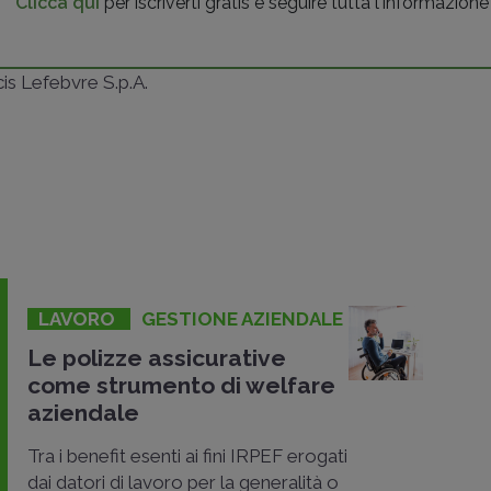
Clicca qui
per iscriverti gratis e seguire tutta l'informazione
ncis Lefebvre S.p.A.
LAVORO
GESTIONE AZIENDALE
Le polizze assicurative
come strumento di welfare
aziendale
Tra i benefit esenti ai fini IRPEF erogati
dai datori di lavoro per la generalità o