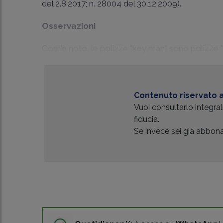
del 2.8.2017
; n. 28004 del 30.12.2009).
Osservazioni
Com'è noto, le polizze "key man" sono polizze 
Contenuto riservato a
Vuoi consultarlo integr
fiducia.
Se invece sei già abbonat