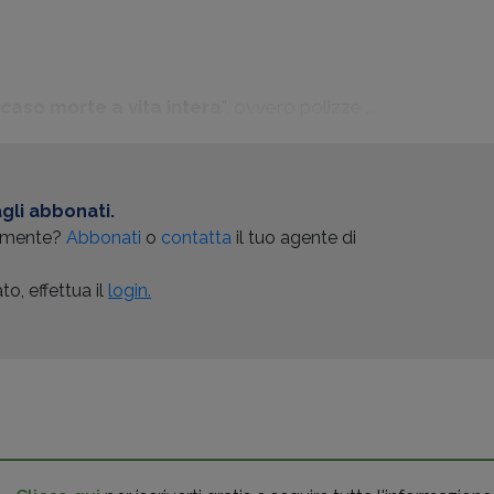
"
caso morte a vita intera
", ovvero polizze ...
gli abbonati.
almente?
Abbonati
o
contatta
il tuo agente di
o, effettua il
login.