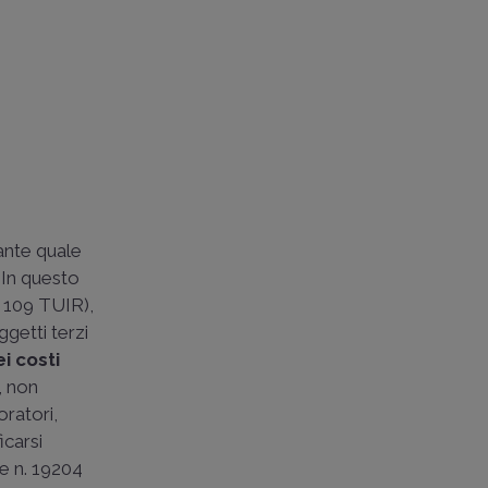
cante quale
. In questo
. 109 TUIR),
ggetti terzi
i costi
a, non
oratori,
icarsi
e n. 19204