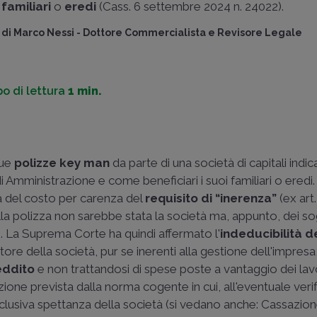
familiari
o
eredi
(Cass. 6 settembre 2024 n. 24022).
di
Marco Nessi
-
Dottore Commercialista e Revisore Legale
o di lettura
1 min.
due
polizze key man
da parte di una società di capitali indi
i Amministrazione e come beneficiari i suoi familiari o eredi
à del costo per carenza del
requisito di “inerenza”
(ex art
ella polizza non sarebbe stata la società ma, appunto, dei so
e). La Suprema Corte ha quindi affermato l'
indeducibilità de
ratore della società, pur se inerenti alla gestione dell'impres
eddito
e non trattandosi di spese poste a vantaggio dei lav
azione prevista dalla norma cogente in cui, all'eventuale verif
esclusiva spettanza della società (si vedano anche:
Cassazion