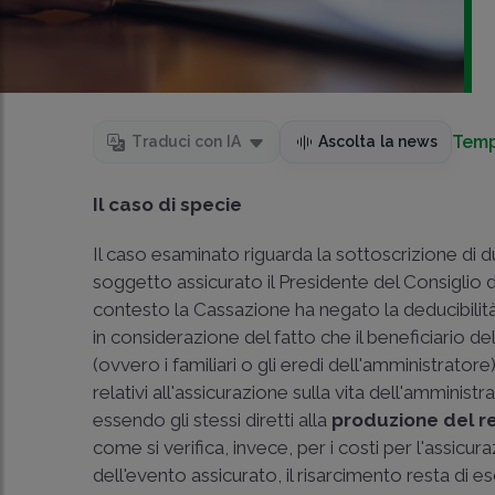
Temp
Traduci con IA
Ascolta la news
Il caso di specie
Il caso esaminato riguarda la sottoscrizione di 
soggetto assicurato il Presidente del Consiglio d
contesto la Cassazione ha negato la deducibilit
in considerazione del fatto che il beneficiario d
(ovvero i familiari o gli eredi dell'amministrator
relativi all'assicurazione sulla vita dell'amminist
essendo gli stessi diretti alla
produzione del r
come si verifica, invece, per i costi per l'assicur
dell'evento assicurato, il risarcimento resta di 